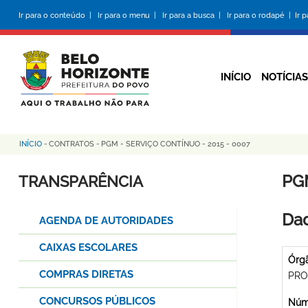
Pular
Ir para o conteúdo |
Ir para o menu |
Ir para a busca |
Ir para o rodapé |
Ir 
para
o
conteúdo
principal
INÍCIO
NOTÍCIAS
INÍCIO
-
CONTRATOS
-
PGM - SERVIÇO CONTÍNUO - 2015 - 0007
Trilha
de
PG
TRANSPARÊNCIA
navegação
Dad
AGENDA DE AUTORIDADES
CAIXAS ESCOLARES
Órg
COMPRAS DIRETAS
PRO
CONCURSOS PÚBLICOS
Núme