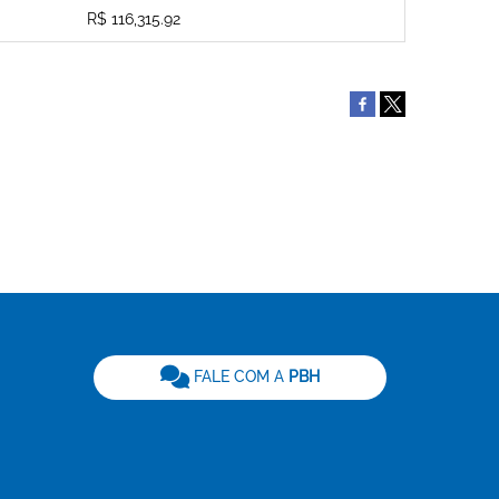
R$ 116,315.92
be
FALE COM A
PBH