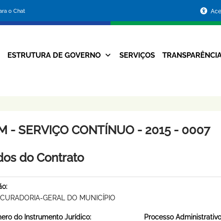
Portal
para o Chat
Ace
da
Prefeitura
ESTRUTURA DE GOVERNO
SERVIÇOS
TRANSPARÊNCI
Navegação
de
Principal
Belo
Horizonte
M - SERVIÇO CONTÍNUO - 2015 - 0007
os do Contrato
ão:
CURADORIA-GERAL DO MUNICÍPIO
ro do Instrumento Jurídico:
Processo Administrativo