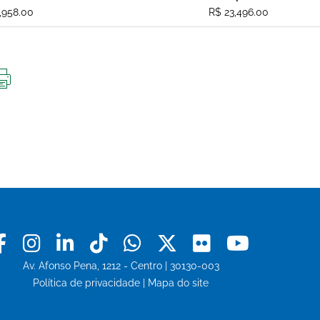
,958.00
R$ 23,496.00
IMPRIMIR
ESTA
PÁGINA
Facebook
Instagram
Linkedin
Tiktok
Whatsapp
X
Flickr
Youtu
Av. Afonso Pena, 1212 - Centro | 30130-003
Política de privacidade
|
Mapa do site