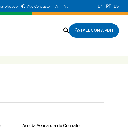
−
+
A
A
EN
PT
ES
ssibilidade
Alto Contraste
FALE COM A PBH
A
:
Ano da Assinatura do Contrato: