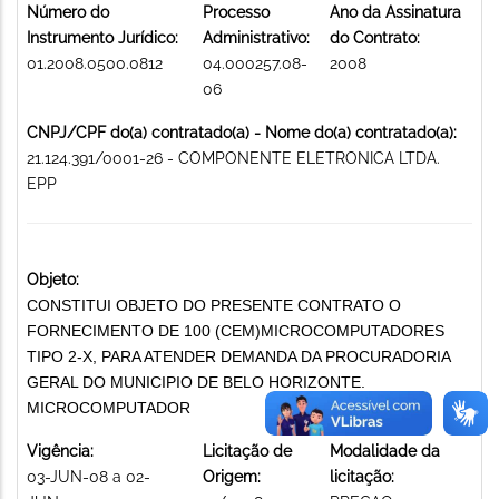
Número do
Processo
Ano da Assinatura
Instrumento Jurídico:
Administrativo:
do Contrato:
01.2008.0500.0812
04.000257.08-
2008
06
CNPJ/CPF do(a) contratado(a) - Nome do(a) contratado(a):
21.124.391/0001-26 - COMPONENTE ELETRONICA LTDA.
EPP
Objeto:
CONSTITUI OBJETO DO PRESENTE CONTRATO O
FORNECIMENTO DE 100 (CEM)MICROCOMPUTADORES
TIPO 2-X, PARA ATENDER DEMANDA DA PROCURADORIA
GERAL DO MUNICIPIO DE BELO HORIZONTE.
MICROCOMPUTADOR
Vigência:
Licitação de
Modalidade da
03-JUN-08 a 02-
Origem:
licitação: