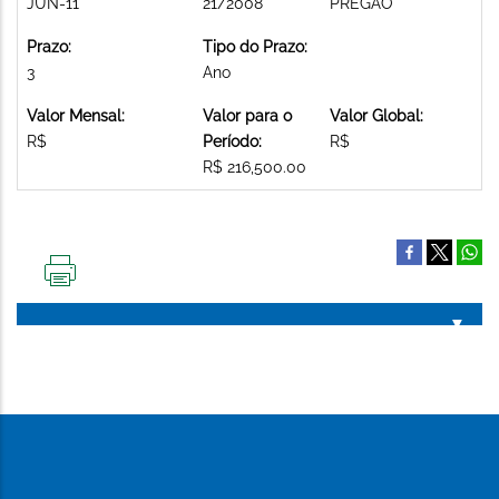
JUN-11
21/2008
PREGAO
Prazo:
Tipo do Prazo:
3
Ano
Valor Mensal:
Valor para o
Valor Global:
R$
Período:
R$
R$ 216,500.00
IMPRIMIR
ESTA
PÁGINA