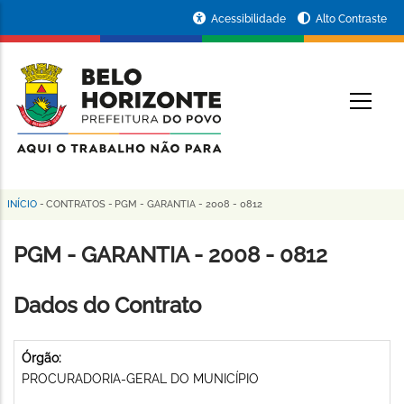
Pular
Portal
Acessibilidade
Alto Contraste
para
da
o
conteúdo
Prefeitura
O
principal
de
Belo
Horizonte
INÍCIO
-
CONTRATOS
-
PGM - GARANTIA - 2008 - 0812
Trilha
de
PGM - GARANTIA - 2008 - 0812
navegação
Dados do Contrato
Órgão:
PROCURADORIA-GERAL DO MUNICÍPIO