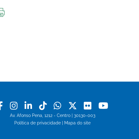
IMPRIMIR
ESTA
PÁGINA
Facebook
Instagram
Linkedin
Tiktok
Whatsapp
X
Flickr
Youtu
Av. Afonso Pena, 1212 - Centro | 30130-003
Política de privacidade
|
Mapa do site