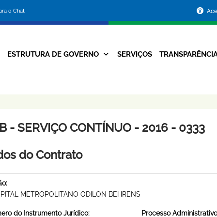
Portal
para o Chat
Ace
da
Prefeitura
ESTRUTURA DE GOVERNO
SERVIÇOS
TRANSPARÊNCI
Navegação
de
Principal
Belo
Horizonte
B - SERVIÇO CONTÍNUO - 2016 - 0333
os do Contrato
ão:
PITAL METROPOLITANO ODILON BEHRENS
ro do Instrumento Jurídico:
Processo Administrativo