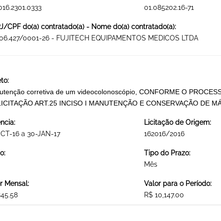
016.2301.0333
01.085202.16-71
/CPF do(a) contratado(a) - Nome do(a) contratado(a):
606.427/0001-26 - FUJITECH EQUIPAMENTOS MEDICOS LTDA
to:
utenção corretiva de um videocolonoscópio, CONFORME O PROCES
LICITAÇÃO ART.25 INCISO I MANUTENÇÃO E CONSERVAÇÃO DE 
ncia:
Licitação de Origem:
CT-16 a 30-JAN-17
162016/2016
o:
Tipo do Prazo:
Mês
r Mensal:
Valor para o Período:
45.58
R$ 10,147.00