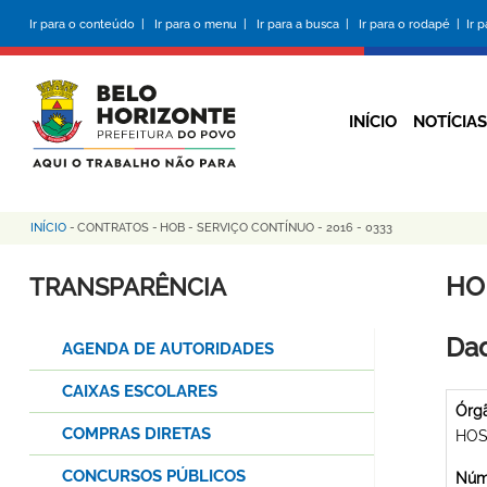
Pular
Ir para o conteúdo |
Ir para o menu |
Ir para a busca |
Ir para o rodapé |
Ir 
para
o
conteúdo
principal
INÍCIO
NOTÍCIAS
INÍCIO
-
CONTRATOS
-
HOB - SERVIÇO CONTÍNUO - 2016 - 0333
Trilha
de
HO
TRANSPARÊNCIA
navegação
Dad
AGENDA DE AUTORIDADES
CAIXAS ESCOLARES
Órg
COMPRAS DIRETAS
HOS
CONCURSOS PÚBLICOS
Núme