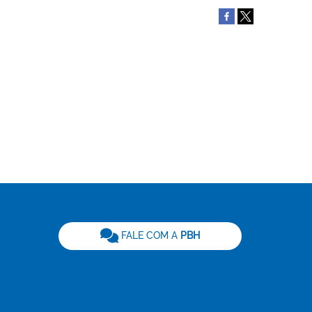
be
FALE COM A
PBH