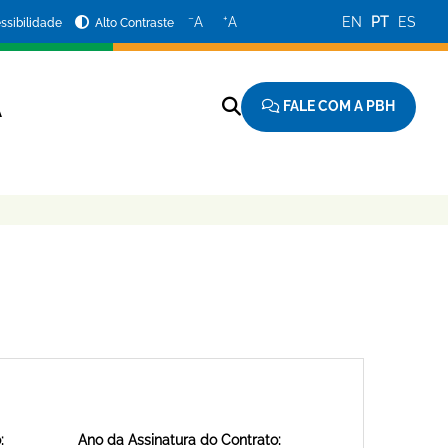
−
+
A
A
EN
PT
ES
ssibilidade
Alto Contraste
FALE COM A PBH
A
:
Ano da Assinatura do Contrato: