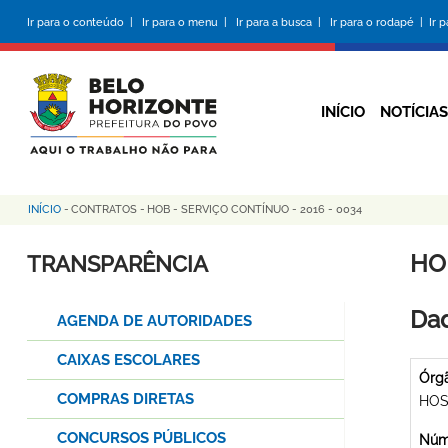
Pular
Ir para o conteúdo |
Ir para o menu |
Ir para a busca |
Ir para o rodapé |
Ir 
para
o
conteúdo
principal
INÍCIO
NOTÍCIAS
INÍCIO
-
CONTRATOS
-
HOB - SERVIÇO CONTÍNUO - 2016 - 0034
Trilha
de
HO
TRANSPARÊNCIA
navegação
Dad
AGENDA DE AUTORIDADES
CAIXAS ESCOLARES
Órg
COMPRAS DIRETAS
HOS
CONCURSOS PÚBLICOS
Núme