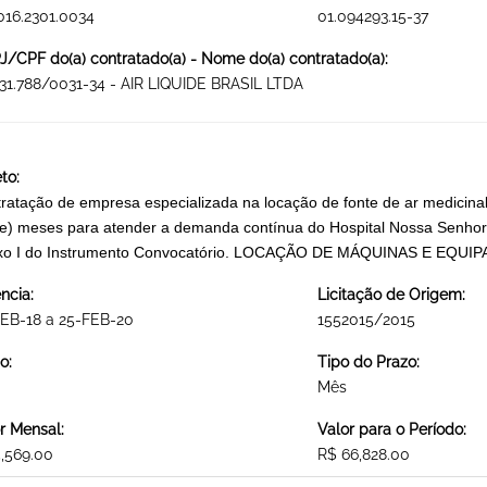
016.2301.0034
01.094293.15-37
/CPF do(a) contratado(a) - Nome do(a) contratado(a):
31.788/0031-34 - AIR LIQUIDE BRASIL LTDA
to:
ratação de empresa especializada na locação de fonte de ar medicin
e) meses para atender a demanda contínua do Hospital Nossa Senhora
xo I do Instrumento Convocatório. LOCAÇÃO DE MÁQUINAS E EQU
ncia:
Licitação de Origem:
EB-18 a 25-FEB-20
1552015/2015
o:
Tipo do Prazo:
Mês
r Mensal:
Valor para o Período:
,569.00
R$ 66,828.00