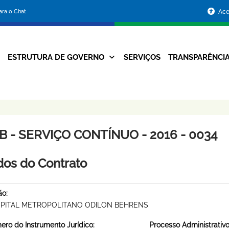
Portal
para o Chat
Ace
da
Prefeitura
ESTRUTURA DE GOVERNO
SERVIÇOS
TRANSPARÊNCI
Navegação
de
Principal
Belo
Horizonte
B - SERVIÇO CONTÍNUO - 2016 - 0034
os do Contrato
ão:
PITAL METROPOLITANO ODILON BEHRENS
ro do Instrumento Jurídico:
Processo Administrativo