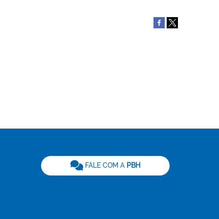
be
FALE COM A
PBH