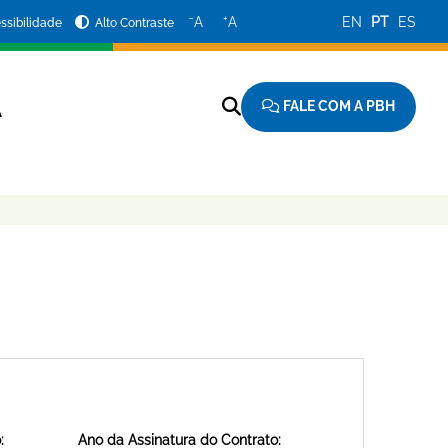
−
+
A
A
EN
PT
ES
ssibilidade
Alto Contraste
FALE COM A PBH
A
:
Ano da Assinatura do Contrato: