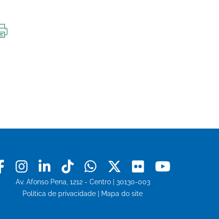
IMPRIMIR
ESTA
PÁGINA
Facebook
Instagram
Linkedin
Tiktok
Whatsapp
X
Flickr
Youtu
Av. Afonso Pena, 1212 - Centro | 30130-003
Política de privacidade
|
Mapa do site