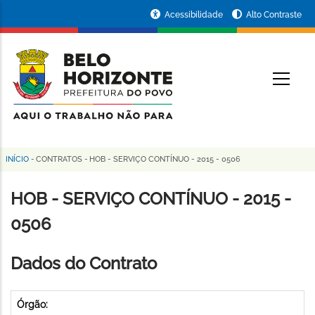
Pular
Portal
Acessibilidade
Alto Contraste
para
da
o
conteúdo
Prefeitura
O
principal
de
Belo
Horizonte
INÍCIO
-
CONTRATOS
-
HOB - SERVIÇO CONTÍNUO - 2015 - 0506
Trilha
de
HOB - SERVIÇO CONTÍNUO - 2015 -
navegação
0506
Dados do Contrato
Órgão: