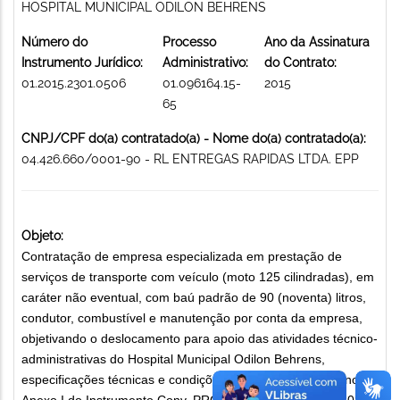
HOSPITAL MUNICIPAL ODILON BEHRENS
Número do
Processo
Ano da Assinatura
Instrumento Jurídico:
Administrativo:
do Contrato:
01.2015.2301.0506
01.096164.15-
2015
65
CNPJ/CPF do(a) contratado(a) - Nome do(a) contratado(a):
04.426.660/0001-90 - RL ENTREGAS RAPIDAS LTDA. EPP
Objeto:
Contratação de empresa especializada em prestação de
serviços de transporte com veículo (moto 125 cilindradas), em
caráter não eventual, com baú padrão de 90 (noventa) litros,
condutor, combustível e manutenção por conta da empresa,
objetivando o deslocamento para apoio das atividades técnico-
administrativas do Hospital Municipal Odilon Behrens,
especificações técnicas e condições comerciais contidas no
Anexo I do Instrumento Conv, PROC DE COMPRA DE Nº 02-