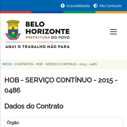
Pular
Portal
Acessibilidade
Alto Contraste
para
da
o
conteúdo
Prefeitura
O
principal
de
Belo
Horizonte
INÍCIO
-
CONTRATOS
-
HOB - SERVIÇO CONTÍNUO - 2015 - 0486
Trilha
de
HOB - SERVIÇO CONTÍNUO - 2015 -
navegação
0486
Dados do Contrato
Órgão: