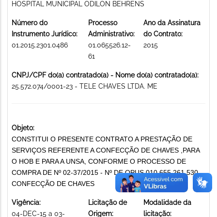
HOSPITAL MUNICIPAL ODILON BEHRENS
Número do
Processo
Ano da Assinatura
Instrumento Jurídico:
Administrativo:
do Contrato:
01.2015.2301.0486
01.065526.12-
2015
61
CNPJ/CPF do(a) contratado(a) - Nome do(a) contratado(a):
25.572.074/0001-23 - TELE CHAVES LTDA. ME
Objeto:
CONSTITUI O PRESENTE CONTRATO A PRESTAÇÃO DE
SERVIÇOS REFERENTE A CONFECÇÃO DE CHAVES ,PARA
O HOB E PARA A UNSA, CONFORME O PROCESSO DE
COMPRA DE Nº 02-37/2015 - Nº DE OPUS 010.655.261.530
CONFECÇÃO DE CHAVES
Vigência:
Licitação de
Modalidade da
04-DEC-15 a 03-
Origem:
licitação: