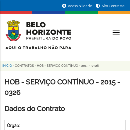
Pular
Portal
Acessibilidade
Alto Contraste
para
da
o
conteúdo
Prefeitura
O
principal
de
Belo
Horizonte
INÍCIO
-
CONTRATOS
-
HOB - SERVIÇO CONTÍNUO - 2015 - 0326
Trilha
de
HOB - SERVIÇO CONTÍNUO - 2015 -
navegação
0326
Dados do Contrato
Órgão: