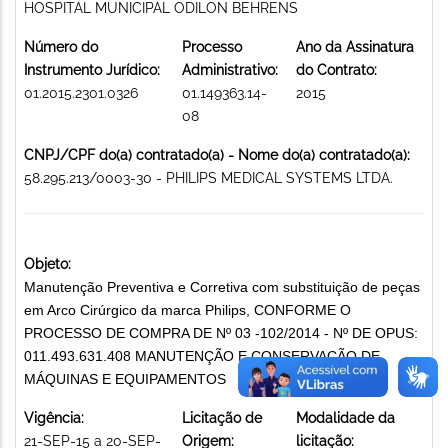
HOSPITAL MUNICIPAL ODILON BEHRENS
Número do
Processo
Ano da Assinatura
Instrumento Jurídico:
Administrativo:
do Contrato:
01.2015.2301.0326
01.149363.14-
2015
08
CNPJ/CPF do(a) contratado(a) - Nome do(a) contratado(a):
58.295.213/0003-30 - PHILIPS MEDICAL SYSTEMS LTDA.
Objeto:
Manutenção Preventiva e Corretiva com substituição de peças
em Arco Cirúrgico da marca Philips, CONFORME O
PROCESSO DE COMPRA DE Nº 03 -102/2014 - Nº DE OPUS:
011.493.631.408 MANUTENÇÃO E CONSERVAÇÃO DE
MÁQUINAS E EQUIPAMENTOS
Vigência:
Licitação de
Modalidade da
21-SEP-15 a 20-SEP-
Origem:
licitação: