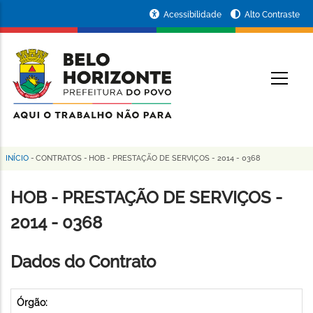
Pular
Portal
Acessibilidade
Alto Contraste
para
da
o
conteúdo
Prefeitura
O
principal
de
Belo
Horizonte
INÍCIO
-
CONTRATOS
-
HOB - PRESTAÇÃO DE SERVIÇOS - 2014 - 0368
Trilha
de
HOB - PRESTAÇÃO DE SERVIÇOS -
navegação
2014 - 0368
Dados do Contrato
Órgão: