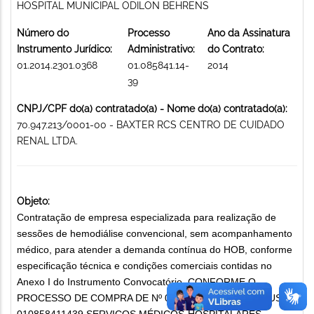
HOSPITAL MUNICIPAL ODILON BEHRENS
Número do
Processo
Ano da Assinatura
Instrumento Jurídico:
Administrativo:
do Contrato:
01.2014.2301.0368
01.085841.14-
2014
39
CNPJ/CPF do(a) contratado(a) - Nome do(a) contratado(a):
70.947.213/0001-00 - BAXTER RCS CENTRO DE CUIDADO
RENAL LTDA.
Objeto:
Contratação de empresa especializada para realização de
sessões de hemodiálise convencional, sem acompanhamento
médico, para atender a demanda contínua do HOB, conforme
especificação técnica e condições comerciais contidas no
Anexo I do Instrumento Convocatório, CONFORME O
PROCESSO DE COMPRA DE Nº 03-63/2014 - Nº DE OPUS:
010858411439 SERVIÇOS MÉDICOS-HOSPITALARES,