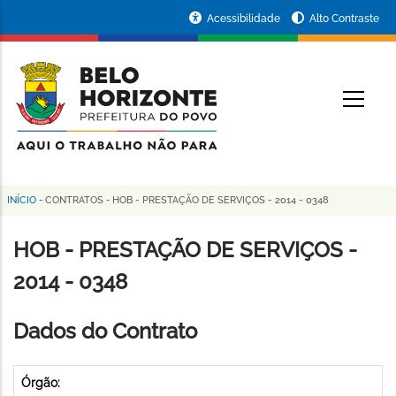
Pular
Portal
Acessibilidade
Alto Contraste
para
da
o
conteúdo
Prefeitura
O
principal
de
Belo
Horizonte
INÍCIO
-
CONTRATOS
-
HOB - PRESTAÇÃO DE SERVIÇOS - 2014 - 0348
Trilha
de
HOB - PRESTAÇÃO DE SERVIÇOS -
navegação
2014 - 0348
Dados do Contrato
Órgão: