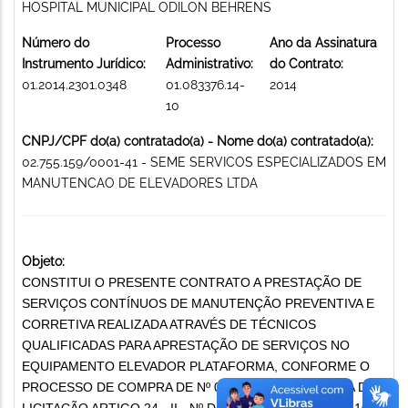
HOSPITAL MUNICIPAL ODILON BEHRENS
Número do
Processo
Ano da Assinatura
Instrumento Jurídico:
Administrativo:
do Contrato:
01.2014.2301.0348
01.083376.14-
2014
10
CNPJ/CPF do(a) contratado(a) - Nome do(a) contratado(a):
02.755.159/0001-41 - SEME SERVICOS ESPECIALIZADOS EM
MANUTENCAO DE ELEVADORES LTDA
Objeto:
CONSTITUI O PRESENTE CONTRATO A PRESTAÇÃO DE
SERVIÇOS CONTÍNUOS DE MANUTENÇÃO PREVENTIVA E
CORRETIVA REALIZADA ATRAVÉS DE TÉCNICOS
QUALIFICADAS PARA APRESTAÇÃO DE SERVIÇOS NO
EQUIPAMENTO ELEVADOR PLATAFORMA, CONFORME O
PROCESSO DE COMPRA DE Nº 04-79/2014 - DISPENSA DE
LICITAÇÃO ARTIGO 24 - II - Nº DE ÓPUS: 010.833.761.410