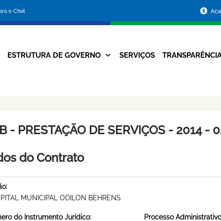
Portal
para o Chat
Ace
da
Prefeitura
ESTRUTURA DE GOVERNO
SERVIÇOS
TRANSPARÊNCI
Navegação
de
Principal
Belo
Horizonte
B - PRESTAÇÃO DE SERVIÇOS - 2014 - 0
os do Contrato
ão:
PITAL MUNICIPAL ODILON BEHRENS
ro do Instrumento Jurídico:
Processo Administrativo