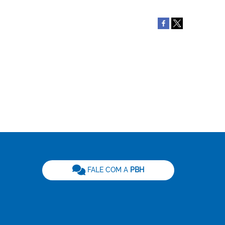
be
FALE COM A
PBH