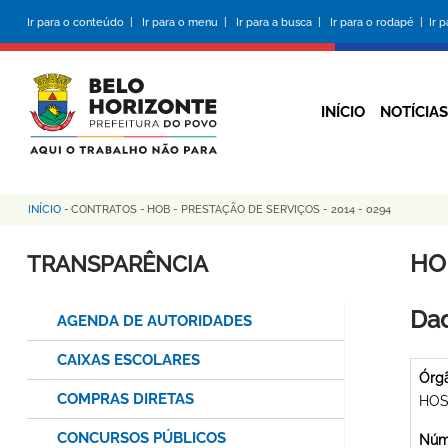
Pular
Ir para o conteúdo |
Ir para o menu |
Ir para a busca |
Ir para o rodapé |
Ir 
para
o
conteúdo
principal
INÍCIO
NOTÍCIAS
INÍCIO
-
CONTRATOS
-
HOB - PRESTAÇÃO DE SERVIÇOS - 2014 - 0294
Trilha
de
HO
TRANSPARÊNCIA
navegação
Dad
AGENDA DE AUTORIDADES
CAIXAS ESCOLARES
Órg
COMPRAS DIRETAS
HOS
CONCURSOS PÚBLICOS
Núme