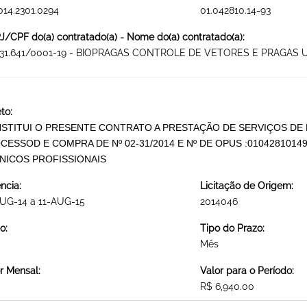
014.2301.0294
01.042810.14-93
/CPF do(a) contratado(a) - Nome do(a) contratado(a):
631.641/0001-19 - BIOPRAGAS CONTROLE DE VETORES E PRAGAS
to:
STITUI O PRESENTE CONTRATO A PRESTAÇÃO DE SERVIÇOS DE 
CESSOD E COMPRA DE Nº 02-31/2014 E Nº DE OPUS :0104281014
NICOS PROFISSIONAIS
ncia:
Licitação de Origem:
UG-14 a 11-AUG-15
2014046
o:
Tipo do Prazo:
Mês
r Mensal:
Valor para o Período:
R$ 6,940.00