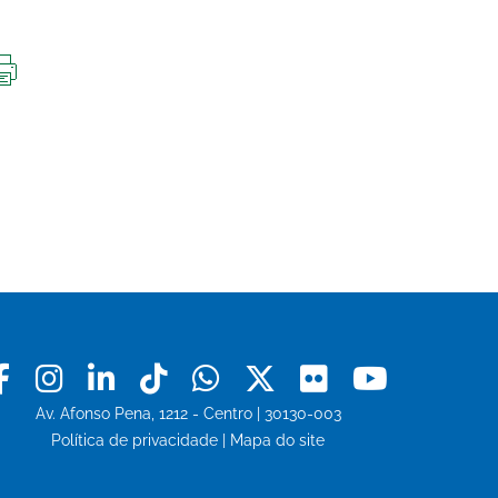
IMPRIMIR
ESTA
PÁGINA
Facebook
Instagram
Linkedin
Tiktok
Whatsapp
X
Flickr
Youtu
Av. Afonso Pena, 1212 - Centro | 30130-003
Política de privacidade
|
Mapa do site