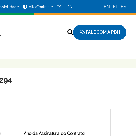
−
+
A
A
EN
PT
ES
ssibilidade
Alto Contraste
FALE COM A PBH
A
294
:
Ano da Assinatura do Contrato: