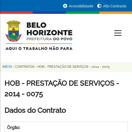
Pular
Portal
Acessibilidade
Alto Contraste
para
da
o
conteúdo
Prefeitura
O
principal
de
Belo
Horizonte
INÍCIO
-
CONTRATOS
-
HOB - PRESTAÇÃO DE SERVIÇOS - 2014 - 0075
Trilha
de
HOB - PRESTAÇÃO DE SERVIÇOS -
navegação
2014 - 0075
Dados do Contrato
Órgão: