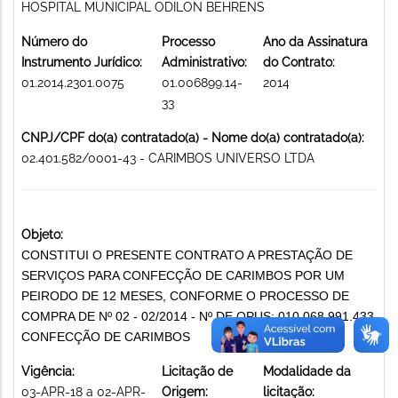
HOSPITAL MUNICIPAL ODILON BEHRENS
Número do
Processo
Ano da Assinatura
Instrumento Jurídico:
Administrativo:
do Contrato:
01.2014.2301.0075
01.006899.14-
2014
33
CNPJ/CPF do(a) contratado(a) - Nome do(a) contratado(a):
02.401.582/0001-43 - CARIMBOS UNIVERSO LTDA
Objeto:
CONSTITUI O PRESENTE CONTRATO A PRESTAÇÃO DE
SERVIÇOS PARA CONFECÇÃO DE CARIMBOS POR UM
PEIRODO DE 12 MESES, CONFORME O PROCESSO DE
COMPRA DE Nº 02 - 02/2014 - Nº DE OPUS: 010.068.991.433
CONFECÇÃO DE CARIMBOS
Vigência:
Licitação de
Modalidade da
03-APR-18 a 02-APR-
Origem:
licitação: