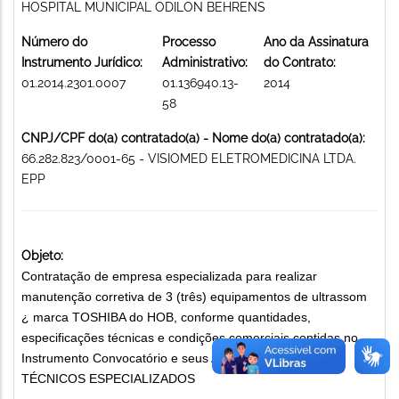
HOSPITAL MUNICIPAL ODILON BEHRENS
Número do
Processo
Ano da Assinatura
Instrumento Jurídico:
Administrativo:
do Contrato:
01.2014.2301.0007
01.136940.13-
2014
58
CNPJ/CPF do(a) contratado(a) - Nome do(a) contratado(a):
66.282.823/0001-65 - VISIOMED ELETROMEDICINA LTDA.
EPP
Objeto:
Contratação de empresa especializada para realizar
manutenção corretiva de 3 (três) equipamentos de ultrassom
¿ marca TOSHIBA do HOB, conforme quantidades,
especificações técnicas e condições comerciais contidas no
Instrumento Convocatório e seus Anexos. SERVIÇOS
TÉCNICOS ESPECIALIZADOS