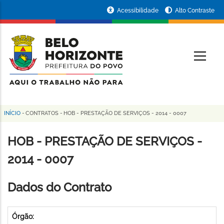
Pular
Portal
Acessibilidade
Alto Contraste
para
da
o
conteúdo
Prefeitura
O
principal
de
Belo
Horizonte
INÍCIO
-
CONTRATOS
-
HOB - PRESTAÇÃO DE SERVIÇOS - 2014 - 0007
Trilha
de
HOB - PRESTAÇÃO DE SERVIÇOS -
navegação
2014 - 0007
Dados do Contrato
Órgão: