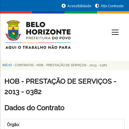
Pular
Portal
Acessibilidade
Alto Contraste
para
da
o
conteúdo
Prefeitura
O
principal
de
Belo
Horizonte
INÍCIO
-
CONTRATOS
-
HOB - PRESTAÇÃO DE SERVIÇOS - 2013 - 0382
Trilha
de
HOB - PRESTAÇÃO DE SERVIÇOS -
navegação
2013 - 0382
Dados do Contrato
Órgão: