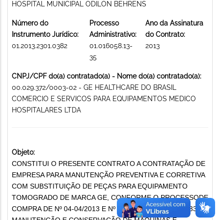
HOSPITAL MUNICIPAL ODILON BEHRENS
Número do
Processo
Ano da Assinatura
Instrumento Jurídico:
Administrativo:
do Contrato:
01.2013.2301.0382
01.016058.13-
2013
35
CNPJ/CPF do(a) contratado(a) - Nome do(a) contratado(a):
00.029.372/0003-02 - GE HEALTHCARE DO BRASIL
COMERCIO E SERVICOS PARA EQUIPAMENTOS MEDICO
HOSPITALARES LTDA
Objeto:
CONSTITUI O PRESENTE CONTRATO A CONTRATAÇÃO DE
EMPRESA PARA MANUTENÇÃO PREVENTIVA E CORRETIVA
COM SUBSTITUIÇÃO DE PEÇAS PARA EQUIPAMENTO
TOMOGRADO DE MARCA GE, CONFORME O PROCESSODE
COMPRA DE Nº 04-04/2013 E Nº DE OPUS 010.160.581335.
MANUTENÇÃO E CONSERVAÇÃO DE MÁQUINAS E