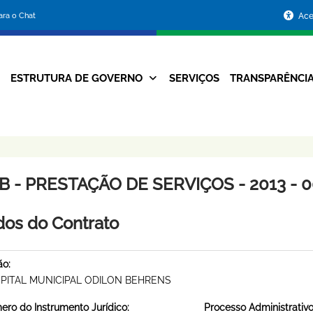
Portal
para o Chat
Ace
da
Prefeitura
ESTRUTURA DE GOVERNO
SERVIÇOS
TRANSPARÊNCI
Navegação
de
Principal
Belo
Horizonte
B - PRESTAÇÃO DE SERVIÇOS - 2013 - 0
os do Contrato
ão:
PITAL MUNICIPAL ODILON BEHRENS
ro do Instrumento Jurídico:
Processo Administrativo