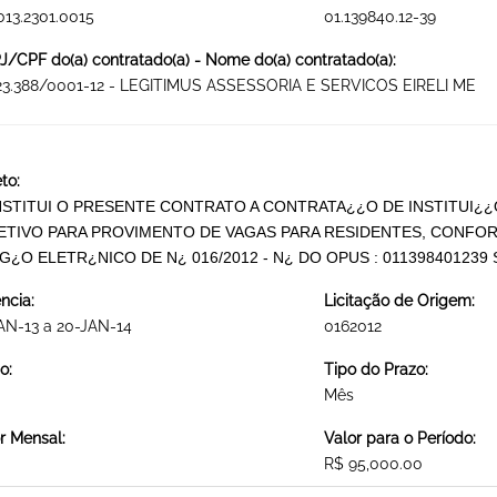
013.2301.0015
01.139840.12-39
/CPF do(a) contratado(a) - Nome do(a) contratado(a):
423.388/0001-12 - LEGITIMUS ASSESSORIA E SERVICOS EIRELI ME
to:
STITUI O PRESENTE CONTRATO A CONTRATA¿¿O DE INSTITUI¿¿
ETIVO PARA PROVIMENTO DE VAGAS PARA RESIDENTES, CONFOR
G¿O ELETR¿NICO DE N¿ 016/2012 - N¿ DO OPUS : 01139840123
ncia:
Licitação de Origem:
AN-13 a 20-JAN-14
0162012
o:
Tipo do Prazo:
Mês
r Mensal:
Valor para o Período:
R$ 95,000.00