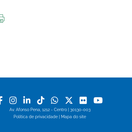
IMPRIMIR
ESTA
PÁGINA
Facebook
Instagram
Linkedin
Tiktok
Whatsapp
X
Flickr
Youtu
Av. Afonso Pena, 1212 - Centro | 30130-003
Política de privacidade
|
Mapa do site