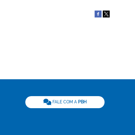
be
FALE COM A
PBH