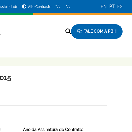
−
+
A
A
EN
PT
ES
ssibilidade
Alto Contraste
FALE COM A PBH
A
015
:
Ano da Assinatura do Contrato: