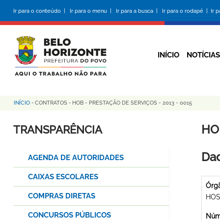
Pular
Ir para o conteúdo |
Ir para o menu |
Ir para a busca |
Ir para o rodapé |
Ir 
para
o
conteúdo
principal
INÍCIO
NOTÍCIAS
INÍCIO
-
CONTRATOS
-
HOB - PRESTAÇÃO DE SERVIÇOS - 2013 - 0015
Trilha
de
HO
TRANSPARÊNCIA
navegação
Dad
AGENDA DE AUTORIDADES
CAIXAS ESCOLARES
Órg
COMPRAS DIRETAS
HOS
CONCURSOS PÚBLICOS
Núme