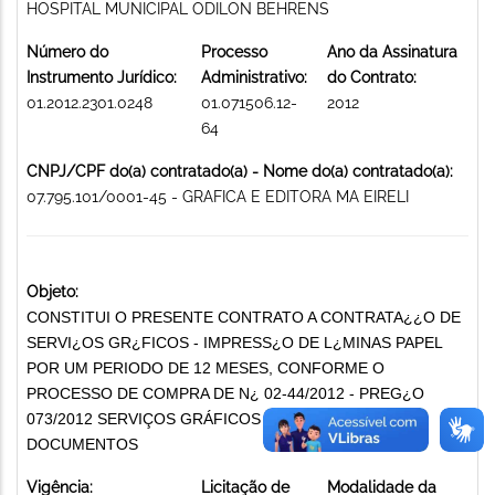
HOSPITAL MUNICIPAL ODILON BEHRENS
Número do
Processo
Ano da Assinatura
Instrumento Jurídico:
Administrativo:
do Contrato:
01.2012.2301.0248
01.071506.12-
2012
64
CNPJ/CPF do(a) contratado(a) - Nome do(a) contratado(a):
07.795.101/0001-45 - GRAFICA E EDITORA MA EIRELI
Objeto:
CONSTITUI O PRESENTE CONTRATO A CONTRATA¿¿O DE
SERVI¿OS GR¿FICOS - IMPRESS¿O DE L¿MINAS PAPEL
POR UM PERIODO DE 12 MESES, CONFORME O
PROCESSO DE COMPRA DE N¿ 02-44/2012 - PREG¿O
073/2012 SERVIÇOS GRÁFICOS E REPRODUÇÃO DE
DOCUMENTOS
Vigência:
Licitação de
Modalidade da