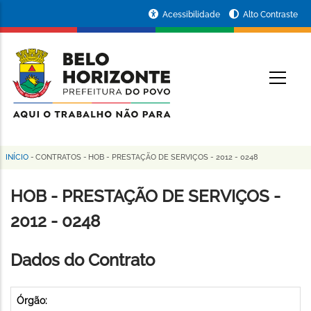
Pular
Portal
Acessibilidade
Alto Contraste
para
da
o
conteúdo
Prefeitura
O
principal
de
Belo
Horizonte
INÍCIO
-
CONTRATOS
-
HOB - PRESTAÇÃO DE SERVIÇOS - 2012 - 0248
Trilha
de
HOB - PRESTAÇÃO DE SERVIÇOS -
navegação
2012 - 0248
Dados do Contrato
Órgão: