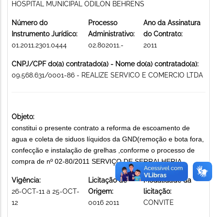
HOSPITAL MUNICIPAL ODILON BEHRENS
Número do
Processo
Ano da Assinatura
Instrumento Jurídico:
Administrativo:
do Contrato:
01.2011.2301.0444
02.802011.-
2011
CNPJ/CPF do(a) contratado(a) - Nome do(a) contratado(a):
09.568.631/0001-86 - REALIZE SERVICO E COMERCIO LTDA
Objeto:
constitui o presente contrato a reforma de escoamento de
agua e coleta de siduos líquidos da GND(remoção e bota fora,
confecção e instalação de grelhas ,conforme o processo de
compra de nº 02-80/2011 SERVIÇO DE SERRALHERIA
Vigência:
Licitação de
Modalidade da
26-OCT-11 a 25-OCT-
Origem:
licitação:
12
0016 2011
CONVITE