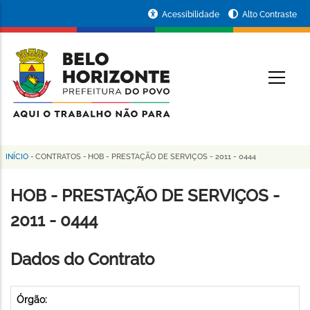
Pular
Portal
Acessibilidade
Alto Contraste
para
da
o
conteúdo
Prefeitura
O
principal
de
Belo
Horizonte
INÍCIO
-
CONTRATOS
-
HOB - PRESTAÇÃO DE SERVIÇOS - 2011 - 0444
Trilha
de
HOB - PRESTAÇÃO DE SERVIÇOS -
navegação
2011 - 0444
Dados do Contrato
Órgão: