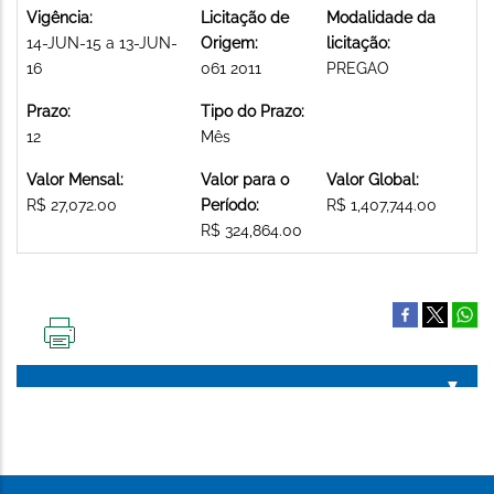
Vigência:
Licitação de
Modalidade da
14-JUN-15 a 13-JUN-
Origem:
licitação:
16
061 2011
PREGAO
Prazo:
Tipo do Prazo:
12
Mês
Valor Mensal:
Valor para o
Valor Global:
R$ 27,072.00
Período:
R$ 1,407,744.00
R$ 324,864.00
IMPRIMIR
ESTA
PÁGINA