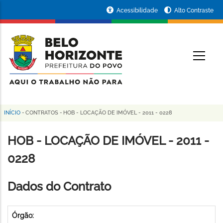
Pular
Portal
Acessibilidade
Alto Contraste
para
da
o
conteúdo
Prefeitura
O
principal
de
Belo
Horizonte
INÍCIO
-
CONTRATOS
-
HOB - LOCAÇÃO DE IMÓVEL - 2011 - 0228
Trilha
de
HOB - LOCAÇÃO DE IMÓVEL - 2011 -
navegação
0228
Dados do Contrato
Órgão: