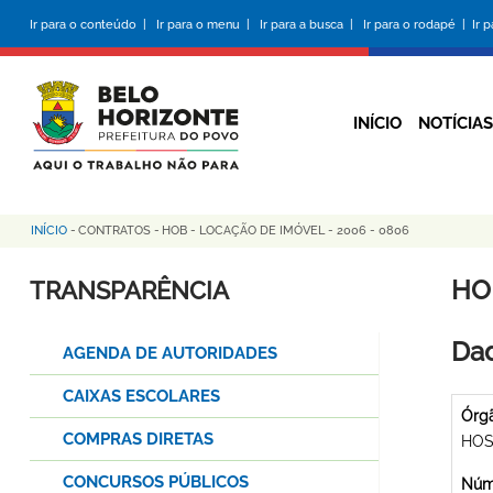
Pular
Ir para o conteúdo |
Ir para o menu |
Ir para a busca |
Ir para o rodapé |
Ir 
para
o
conteúdo
principal
INÍCIO
NOTÍCIAS
INÍCIO
-
CONTRATOS
-
HOB - LOCAÇÃO DE IMÓVEL - 2006 - 0806
Trilha
de
HO
TRANSPARÊNCIA
navegação
Dad
AGENDA DE AUTORIDADES
CAIXAS ESCOLARES
Órg
COMPRAS DIRETAS
HOS
CONCURSOS PÚBLICOS
Núme