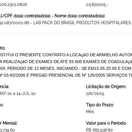
006.2301.0806
03.822005.-
/CPF do(a) contratado(a) - Nome do(a) contratado(a):
692.087/0001-86 - LAB PACK DO BRASIL PRODUTOS HOSPITALARES 
to:
STITUI O PRESENTE CONTRATO A LOCAçãO DE APARELHO AUT
A REALIZAçãO DE EXAMES DE ATE 93.600 EXAMES DE COAGULAç
,69, PERIODO DE 12 MESES, INICIANDO - SE EM15.05.20 06 E C
Nº 03-82/2006 E PREGãO PRESENCIAL DE Nº 126/2005 SERVIÇOS
ncia:
Licitação de Origem:
AY-10 a 14-JUL-10
126/2005
o:
Tipo do Prazo:
Mês
r Mensal:
Valor para o Período:
3,739.60
R$ 682,936.80