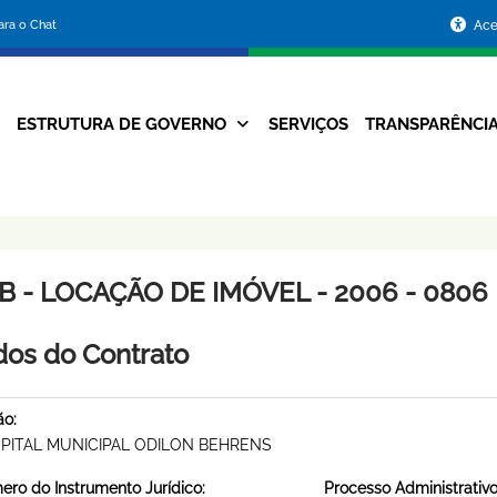
Portal
para o Chat
Ace
da
Prefeitura
ESTRUTURA DE GOVERNO
SERVIÇOS
TRANSPARÊNCI
Navegação
de
Principal
Belo
Horizonte
B - LOCAÇÃO DE IMÓVEL - 2006 - 0806
os do Contrato
ão:
PITAL MUNICIPAL ODILON BEHRENS
ro do Instrumento Jurídico:
Processo Administrativo