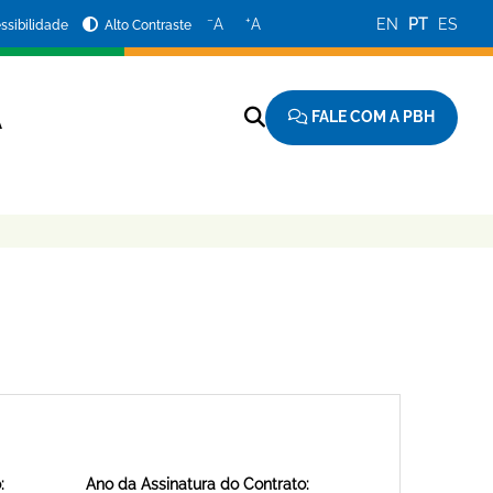
−
+
A
A
EN
PT
ES
ssibilidade
Alto Contraste
FALE COM A PBH
A
:
Ano da Assinatura do Contrato: