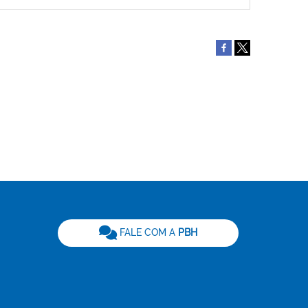
be
FALE COM A
PBH