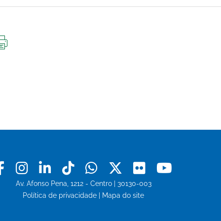
IMPRIMIR
ESTA
PÁGINA
Facebook
Instagram
Linkedin
Tiktok
Whatsapp
X
Flickr
Youtu
Av. Afonso Pena, 1212 - Centro | 30130-003
Política de privacidade
|
Mapa do site