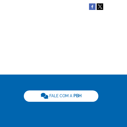
be
FALE COM A
PBH