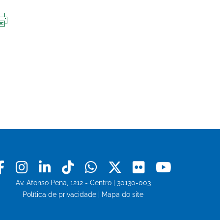
IMPRIMIR
ESTA
PÁGINA
Facebook
Instagram
Linkedin
Tiktok
Whatsapp
X
Flickr
Youtu
Av. Afonso Pena, 1212 - Centro | 30130-003
Política de privacidade
|
Mapa do site