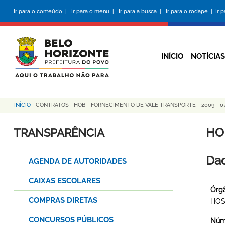
Pular
Ir para o conteúdo |
Ir para o menu |
Ir para a busca |
Ir para o rodapé |
Ir 
para
o
conteúdo
principal
INÍCIO
NOTÍCIAS
INÍCIO
-
CONTRATOS
-
HOB - FORNECIMENTO DE VALE TRANSPORTE - 2009 - 0
Trilha
de
HO
TRANSPARÊNCIA
navegação
Dad
AGENDA DE AUTORIDADES
CAIXAS ESCOLARES
Órg
COMPRAS DIRETAS
HOS
CONCURSOS PÚBLICOS
Núme