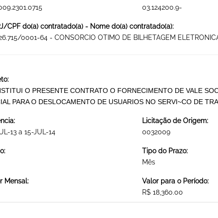
009.2301.0715
03.124200.9-
/CPF do(a) contratado(a) - Nome do(a) contratado(a):
426.715/0001-64 - CONSORCIO OTIMO DE BILHETAGEM ELETRONICA
to:
STITUI O PRESENTE CONTRATO O FORNECIMENTO DE VALE SOC
IAL PARA O DESLOCAMENTO DE USUARIOS NO SERVI~CO DE T
ncia:
Licitação de Origem:
UL-13 a 15-JUL-14
0032009
o:
Tipo do Prazo:
Mês
r Mensal:
Valor para o Período:
R$ 18,360.00