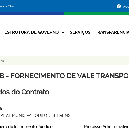
Portal
para o Chat
Ace
da
Prefeitura
ESTRUTURA DE GOVERNO
SERVIÇOS
TRANSPARÊNCI
Navegação
de
Principal
Belo
715
Horizonte
B - FORNECIMENTO DE VALE TRANSPORT
os do Contrato
ão:
PITAL MUNICIPAL ODILON BEHRENS
ro do Instrumento Jurídico:
Processo Administrativo