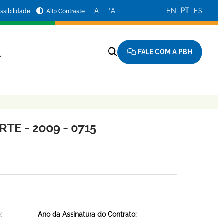
−
+
A
A
EN
PT
ES
ssibilidade
Alto Contraste
FALE COM A PBH
A
E - 2009 - 0715
:
Ano da Assinatura do Contrato: