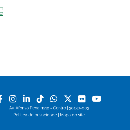
IMPRIMIR
ESTA
PÁGINA
Facebook
Instagram
Linkedin
Tiktok
Whatsapp
X
Flickr
Youtu
Av. Afonso Pena, 1212 - Centro | 30130-003
Política de privacidade
|
Mapa do site