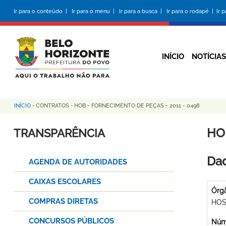
Pular
Ir para o conteúdo |
Ir para o menu |
Ir para a busca |
Ir para o rodapé |
Ir 
para
o
conteúdo
principal
INÍCIO
NOTÍCIAS
INÍCIO
-
CONTRATOS
-
HOB - FORNECIMENTO DE PEÇAS - 2011 - 0498
Trilha
de
HO
TRANSPARÊNCIA
navegação
Dad
AGENDA DE AUTORIDADES
CAIXAS ESCOLARES
Órg
COMPRAS DIRETAS
HOS
CONCURSOS PÚBLICOS
Núme