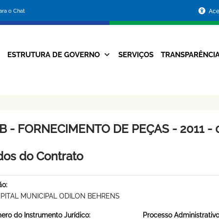
Portal
para o Chat
Ace
da
Prefeitura
ESTRUTURA DE GOVERNO
SERVIÇOS
TRANSPARÊNCI
Navegação
de
Principal
Belo
Horizonte
B - FORNECIMENTO DE PEÇAS - 2011 - 
os do Contrato
ão:
PITAL MUNICIPAL ODILON BEHRENS
ro do Instrumento Jurídico:
Processo Administrativo