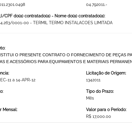
011.2301.0498
04.792011.-
/CPF do(a) contratado(a) - Nome do(a) contratado(a):
714.263/0001-00 - TERMIL TERMO INSTALACOES LIMITADA
to:
STITUI O PRESENTE CONTRATO O FORNECIMENTO DE PEÇAS PA
AS E ACESSÓRIOS PARA EQUIPAMENTOS E MATERIAIS PERMANE
ncia:
Licitação de Origem:
EC-11 a 14-APR-12
1342011
o:
Tipo do Prazo:
Mês
r Mensal:
Valor para o Período:
R$ 17,000.00