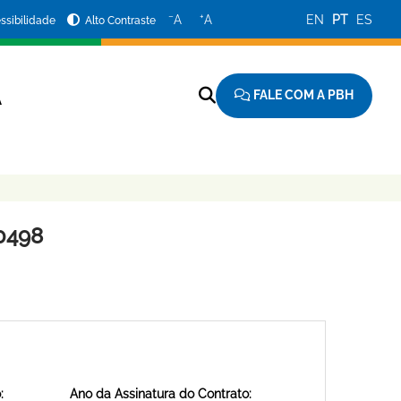
−
+
A
A
EN
PT
ES
ssibilidade
Alto Contraste
FALE COM A PBH
A
0498
:
Ano da Assinatura do Contrato: