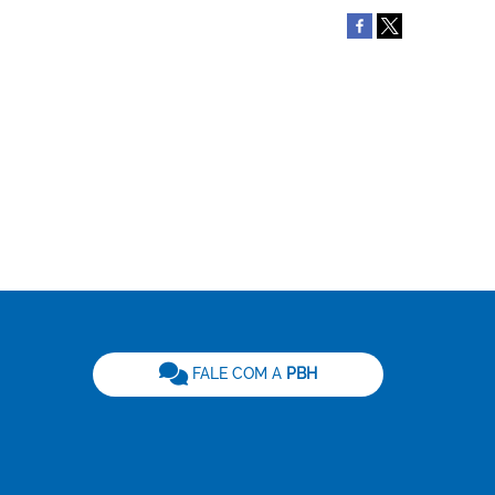
be
FALE COM A
PBH