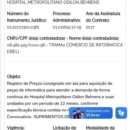
HOSPITAL METROPOLITANO ODILON BEHRENS
Número do
Processo
Ano da Assinatura
Instrumento Jurídico:
Administrativo:
do Contrato:
01.2017.2301.0361
01.011642.17-19
2017
CNPJ/CPF do(a) contratado(a) - Nome do(a) contratado(a):
08.482.425/0001-96 - TRAMA2 COMERCIO DE INFORMATICA
EIRELI
Objeto:
Registro de Preços consignado em ata para aquisição de
peças de informática para atender a demanda de forma
contínua do Hospital Metropolitano Odilon Behrens e suas
unidades por um período de 12 meses, conforme
especificação técnica contida no Anexo I do Instrumento
Convocatório. SUPRIMENTOS DE INFORMÁTICA
Vigência:
Licitação de
Modalidade da