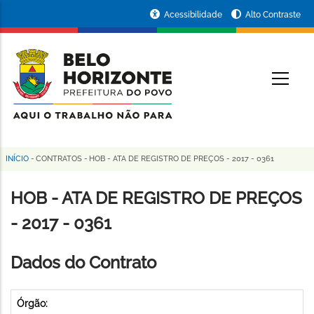
Pular
Portal
Acessibilidade
Alto Contraste
para
da
o
conteúdo
Prefeitura
O
principal
de
Belo
Horizonte
INÍCIO
-
CONTRATOS
-
HOB - ATA DE REGISTRO DE PREÇOS - 2017 - 0361
Trilha
de
HOB - ATA DE REGISTRO DE PREÇOS
navegação
- 2017 - 0361
Dados do Contrato
Órgão: