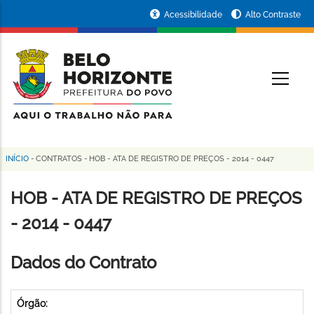
Pular
Portal
Acessibilidade
Alto Contraste
para
da
o
conteúdo
Prefeitura
O
principal
de
Belo
Horizonte
INÍCIO
-
CONTRATOS
-
HOB - ATA DE REGISTRO DE PREÇOS - 2014 - 0447
Trilha
de
HOB - ATA DE REGISTRO DE PREÇOS
navegação
- 2014 - 0447
Dados do Contrato
Órgão: