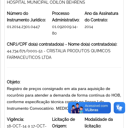
HOSPITAL MUNICIPAL ODILON BEHRENS
Número do
Processo
Ano da Assinatura
Instrumento Jurídico:
Administrativo:
do Contrato:
01.2014.2301.0447
01.092009.14-
2014
80
CNPJ/CPF do(a) contratado(a) - Nome do(a) contratado(a):
44.734.671/0001-51 - CRISTALIA PRODUTOS QUIMICOS
FARMACEUTICOS LTDA
Objeto:
Registro de preços consignado em ata para aquisição de
rocurônio para atender a demanda de forma contínua do HOB,
conforme especificação técnica contida no Anexo I do
Instrumento Convocatório. MEDICAMENTOS
Vigência:
Licitação de
Modalidade da
18-OCT-14 a 17-OCT-
Origem:
licitação: