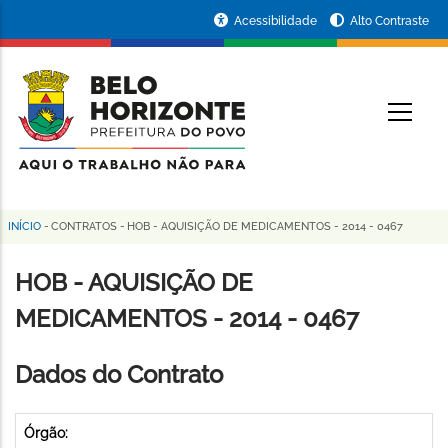
Pular
Portal
Acessibilidade
Alto Contraste
para
da
o
conteúdo
Prefeitura
O
principal
de
Belo
Horizonte
INÍCIO
-
CONTRATOS
-
HOB - AQUISIÇÃO DE MEDICAMENTOS - 2014 - 0467
Trilha
de
HOB - AQUISIÇÃO DE
navegação
MEDICAMENTOS - 2014 - 0467
Dados do Contrato
Órgão: