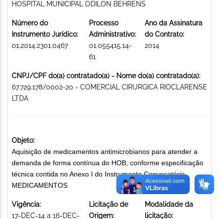
HOSPITAL MUNICIPAL ODILON BEHRENS
Número do
Processo
Ano da Assinatura
Instrumento Jurídico:
Administrativo:
do Contrato:
01.2014.2301.0467
01.055415.14-
2014
61
CNPJ/CPF do(a) contratado(a) - Nome do(a) contratado(a):
67.729.178/0002-20 - COMERCIAL CIRURGICA RIOCLARENSE
LTDA
Objeto:
Aquisição de medicamentos antimicrobianos para atender a
demanda de forma contínua do HOB, conforme especificação
técnica contida no Anexo I do Instrumento Convocatório.
MEDICAMENTOS
Vigência:
Licitação de
Modalidade da
17-DEC-14 a 16-DEC-
Origem:
licitação: