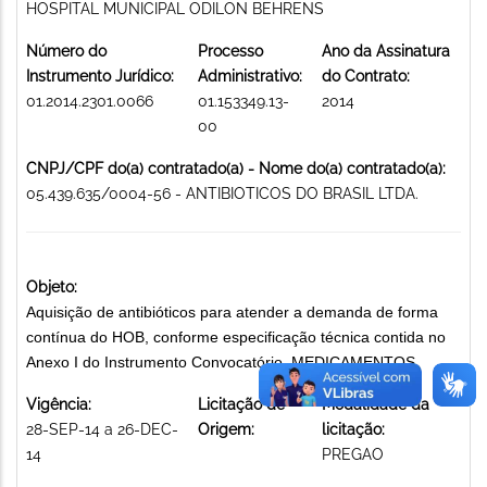
HOSPITAL MUNICIPAL ODILON BEHRENS
Número do
Processo
Ano da Assinatura
Instrumento Jurídico:
Administrativo:
do Contrato:
01.2014.2301.0066
01.153349.13-
2014
00
CNPJ/CPF do(a) contratado(a) - Nome do(a) contratado(a):
05.439.635/0004-56 - ANTIBIOTICOS DO BRASIL LTDA.
Objeto:
Aquisição de antibióticos para atender a demanda de forma
contínua do HOB, conforme especificação técnica contida no
Anexo I do Instrumento Convocatório. MEDICAMENTOS
Vigência:
Licitação de
Modalidade da
28-SEP-14 a 26-DEC-
Origem:
licitação:
14
PREGAO