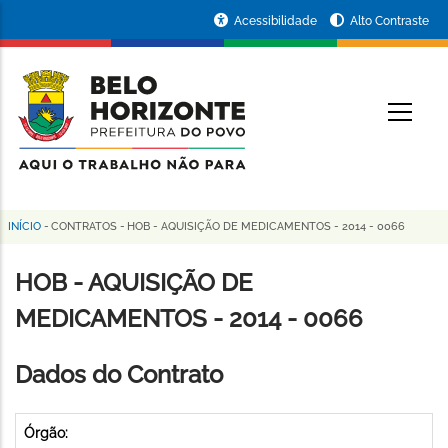
Pular
Portal
Acessibilidade
Alto Contraste
para
da
o
conteúdo
Prefeitura
O
principal
de
Belo
Horizonte
INÍCIO
-
CONTRATOS
-
HOB - AQUISIÇÃO DE MEDICAMENTOS - 2014 - 0066
Trilha
de
HOB - AQUISIÇÃO DE
navegação
MEDICAMENTOS - 2014 - 0066
Dados do Contrato
Órgão: