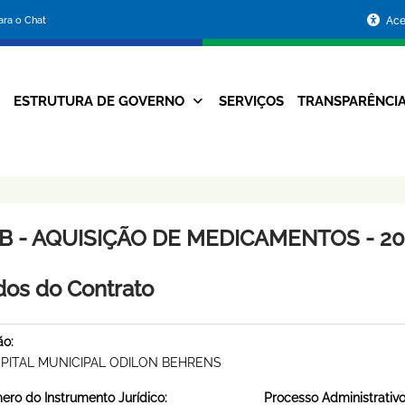
Portal
para o Chat
Ace
da
Prefeitura
ESTRUTURA DE GOVERNO
SERVIÇOS
TRANSPARÊNCI
Navegação
de
Principal
Belo
Horizonte
B - AQUISIÇÃO DE MEDICAMENTOS - 201
os do Contrato
ão:
PITAL MUNICIPAL ODILON BEHRENS
ro do Instrumento Jurídico:
Processo Administrativo