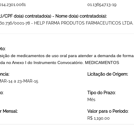
014.2301.0061
01.136547.13-19
/CPF do(a) contratado(a) - Nome do(a) contratado(a):
460.736/0001-78 - HELP FARMA PRODUTOS FARMACEUTICOS LTDA.
to:
sição de medicamentos de uso oral para atender a demanda de forma 
ida no Anexo I do Instrumento Convocatório. MEDICAMENTOS
ncia:
Licitação de Origem:
MAR-14 a 23-MAR-15
o:
Tipo do Prazo:
Mês
r Mensal:
Valor para o Período:
R$ 1,190.00