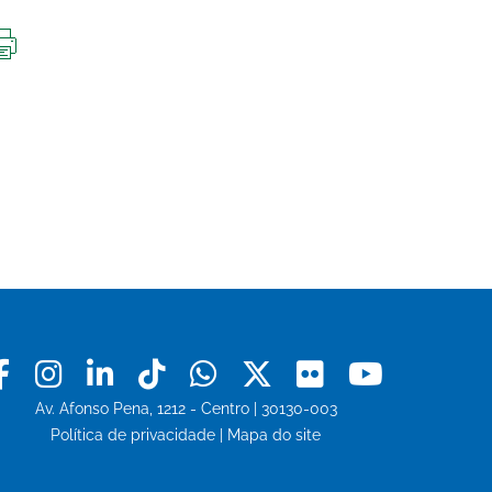
IMPRIMIR
ESTA
PÁGINA
Facebook
Instagram
Linkedin
Tiktok
Whatsapp
X
Flickr
Youtu
Av. Afonso Pena, 1212 - Centro | 30130-003
Política de privacidade
|
Mapa do site