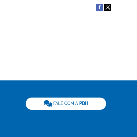
be
FALE COM A
PBH