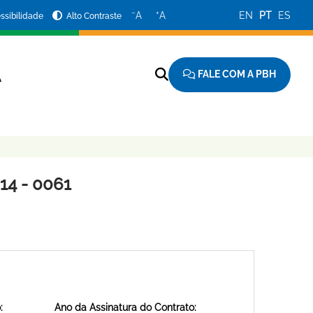
−
+
A
A
EN
PT
ES
ssibilidade
Alto Contraste
FALE COM A PBH
A
4 - 0061
:
Ano da Assinatura do Contrato: