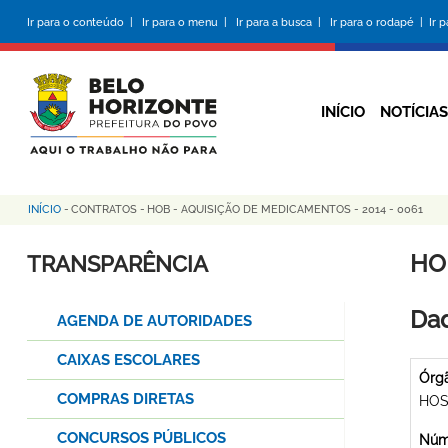
Pular
Ir para o conteúdo |
Ir para o menu |
Ir para a busca |
Ir para o rodapé |
Ir 
para
o
conteúdo
principal
INÍCIO
NOTÍCIAS
INÍCIO
-
CONTRATOS
-
HOB - AQUISIÇÃO DE MEDICAMENTOS - 2014 - 0061
Trilha
de
HO
TRANSPARÊNCIA
navegação
Dad
AGENDA DE AUTORIDADES
CAIXAS ESCOLARES
Órg
COMPRAS DIRETAS
HOS
CONCURSOS PÚBLICOS
Núme