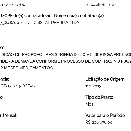
013.2301.0364
01.049806.13-93
/CPF do(a) contratado(a) - Nome do(a) contratado(a):
073.848/0001-27 - CRISTAL PHARMA LTDA.
to:
ISIÇÃO DE PROPOFOL PFS SERINGA DE 50 ML, SERINGA PREENC
NDER A DEMANDA CONFORME PROCESSO DE COMPRAS N 04-36/2
12 MESES MEDICAMENTOS
ncia:
Licitação de Origem:
CT-13 a 13-OCT-14
110 2013
o:
Tipo do Prazo:
Mês
r Mensal:
Valor para o Período:
R$ 206,676.00