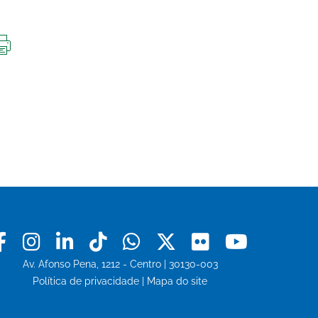
IMPRIMIR
ESTA
PÁGINA
Facebook
Instagram
Linkedin
Tiktok
Whatsapp
X
Flickr
Youtu
Av. Afonso Pena, 1212 - Centro | 30130-003
Política de privacidade
|
Mapa do site