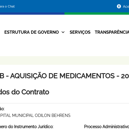
Portal
para o Chat
Ace
da
Prefeitura
ESTRUTURA DE GOVERNO
SERVIÇOS
TRANSPARÊNCI
Navegação
de
Principal
Belo
Horizonte
B - AQUISIÇÃO DE MEDICAMENTOS - 201
os do Contrato
ão:
PITAL MUNICIPAL ODILON BEHRENS
ro do Instrumento Jurídico:
Processo Administrativo