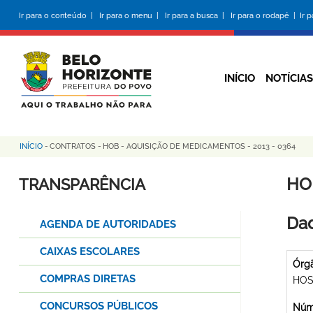
Pular
Ir para o conteúdo |
Ir para o menu |
Ir para a busca |
Ir para o rodapé |
Ir 
para
o
conteúdo
principal
INÍCIO
NOTÍCIAS
INÍCIO
-
CONTRATOS
-
HOB - AQUISIÇÃO DE MEDICAMENTOS - 2013 - 0364
Trilha
de
HO
TRANSPARÊNCIA
navegação
Dad
AGENDA DE AUTORIDADES
CAIXAS ESCOLARES
Órg
COMPRAS DIRETAS
HOS
CONCURSOS PÚBLICOS
Núme