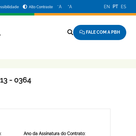
−
+
A
A
EN
PT
ES
ssibilidade
Alto Contraste
FALE COM A PBH
A
3 - 0364
:
Ano da Assinatura do Contrato: