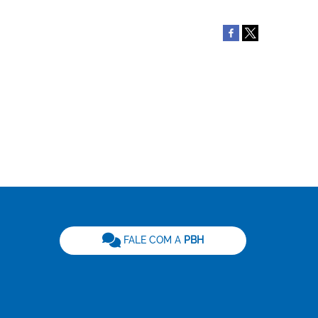
be
FALE COM A
PBH