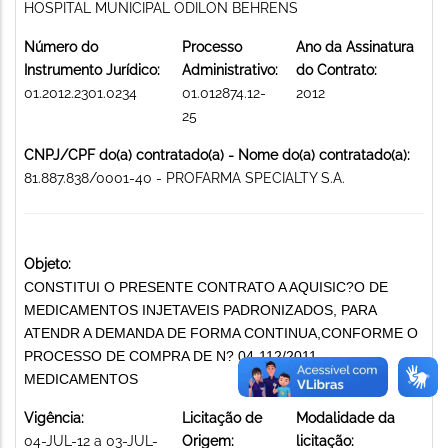
HOSPITAL MUNICIPAL ODILON BEHRENS
Número do
Processo
Ano da Assinatura
Instrumento Jurídico:
Administrativo:
do Contrato:
01.2012.2301.0234
01.012874.12-
2012
25
CNPJ/CPF do(a) contratado(a) - Nome do(a) contratado(a):
81.887.838/0001-40 - PROFARMA SPECIALTY S.A.
Objeto:
CONSTITUI O PRESENTE CONTRATO A AQUISIC?O DE
MEDICAMENTOS INJETAVEIS PADRONIZADOS, PARA
ATENDR A DEMANDA DE FORMA CONTINUA,CONFORME O
PROCESSO DE COMPRA DE N? 04-112/2011
MEDICAMENTOS
Vigência:
Licitação de
Modalidade da
04-JUL-12 a 03-JUL-
Origem:
licitação: