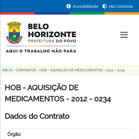
Pular
Portal
Acessibilidade
Alto Contraste
para
da
o
conteúdo
Prefeitura
O
principal
de
Belo
Horizonte
INÍCIO
-
CONTRATOS
-
HOB - AQUISIÇÃO DE MEDICAMENTOS - 2012 - 0234
Trilha
de
HOB - AQUISIÇÃO DE
navegação
MEDICAMENTOS - 2012 - 0234
Dados do Contrato
Órgão: