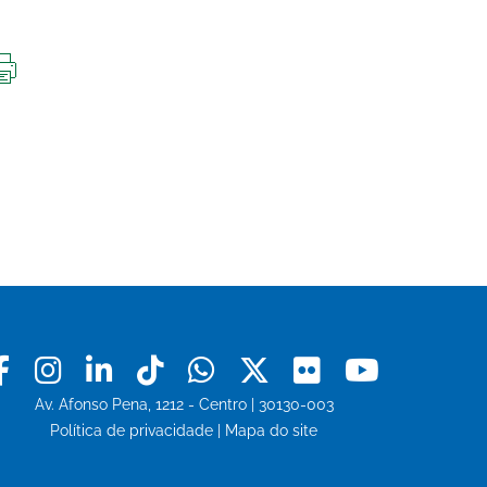
IMPRIMIR
ESTA
PÁGINA
Facebook
Instagram
Linkedin
Tiktok
Whatsapp
X
Flickr
Youtu
Av. Afonso Pena, 1212 - Centro | 30130-003
Política de privacidade
|
Mapa do site