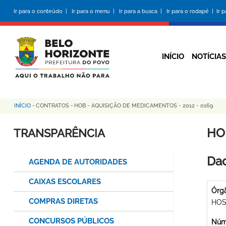
Pular
Ir para o conteúdo |
Ir para o menu |
Ir para a busca |
Ir para o rodapé |
Ir 
para
o
conteúdo
principal
INÍCIO
NOTÍCIAS
INÍCIO
-
CONTRATOS
-
HOB - AQUISIÇÃO DE MEDICAMENTOS - 2012 - 0169
Trilha
de
HO
TRANSPARÊNCIA
navegação
Dad
AGENDA DE AUTORIDADES
CAIXAS ESCOLARES
Órg
COMPRAS DIRETAS
HOS
CONCURSOS PÚBLICOS
Núme