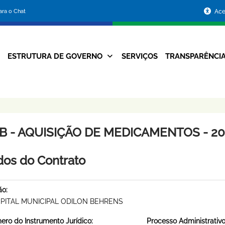
Portal
para o Chat
Ace
da
Prefeitura
ESTRUTURA DE GOVERNO
SERVIÇOS
TRANSPARÊNCI
Navegação
de
Principal
Belo
Horizonte
B - AQUISIÇÃO DE MEDICAMENTOS - 201
os do Contrato
ão:
PITAL MUNICIPAL ODILON BEHRENS
ro do Instrumento Jurídico:
Processo Administrativo