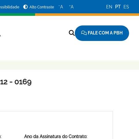
−
+
A
A
EN
PT
ES
ssibilidade
Alto Contraste
FALE COM A PBH
A
2 - 0169
:
Ano da Assinatura do Contrato: