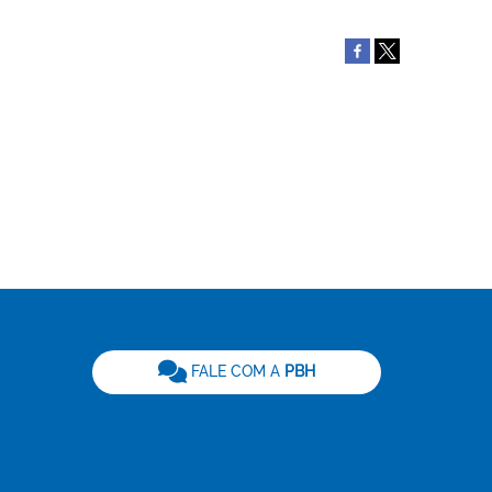
be
FALE COM A
PBH