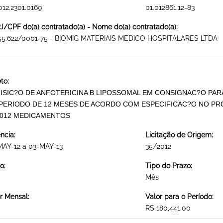
012.2301.0169
01.012861.12-83
/CPF do(a) contratado(a) - Nome do(a) contratado(a):
355.622/0001-75 - BIOMIG MATERIAIS MEDICO HOSPITALARES LTDA
to:
ISIC?O DE ANFOTERICINA B LIPOSSOMAL EM CONSIGNAC?O PAR
PERIODO DE 12 MESES DE ACORDO COM ESPECIFICAC?O NO PR
2012 MEDICAMENTOS
ncia:
Licitação de Origem:
MAY-12 a 03-MAY-13
35/2012
o:
Tipo do Prazo:
Mês
r Mensal:
Valor para o Período:
R$ 180,441.00