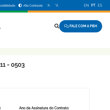
−
+
A
A
EN
PT
ES
ssibilidade
Alto Contraste
FALE COM A PBH
A
1 - 0503
:
Ano da Assinatura do Contrato: