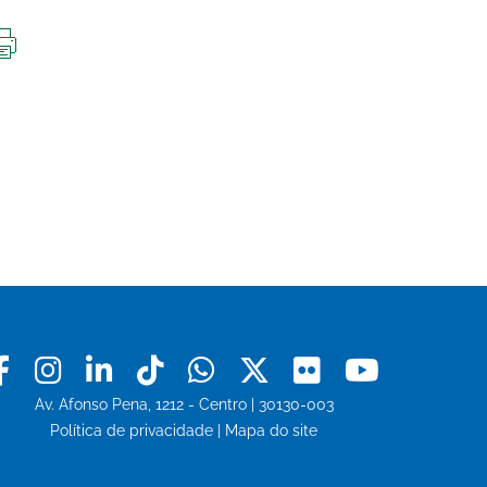
IMPRIMIR
ESTA
PÁGINA
Facebook
Instagram
Linkedin
Tiktok
Whatsapp
X
Flickr
Youtu
Av. Afonso Pena, 1212 - Centro | 30130-003
Política de privacidade
|
Mapa do site