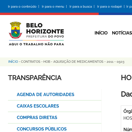
Pular
Ir para o conteúdo |
Ir para o menu |
Ir para a busca |
Ir para o rodapé |
Ir 
para
o
conteúdo
principal
INÍCIO
NOTÍCIAS
INÍCIO
-
CONTRATOS
-
HOB - AQUISIÇÃO DE MEDICAMENTOS - 2011 - 0503
Trilha
de
HO
TRANSPARÊNCIA
navegação
Dad
AGENDA DE AUTORIDADES
CAIXAS ESCOLARES
Órg
COMPRAS DIRETAS
HOS
CONCURSOS PÚBLICOS
Núme