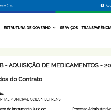
Portal
para o Chat
Ace
da
Prefeitura
ESTRUTURA DE GOVERNO
SERVIÇOS
TRANSPARÊNCI
Navegação
de
Principal
Belo
Horizonte
B - AQUISIÇÃO DE MEDICAMENTOS - 201
os do Contrato
ão:
PITAL MUNICIPAL ODILON BEHRENS
ro do Instrumento Jurídico:
Processo Administrativo