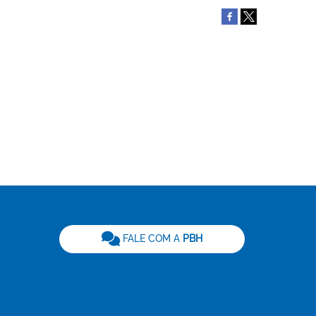
be
FALE COM A
PBH