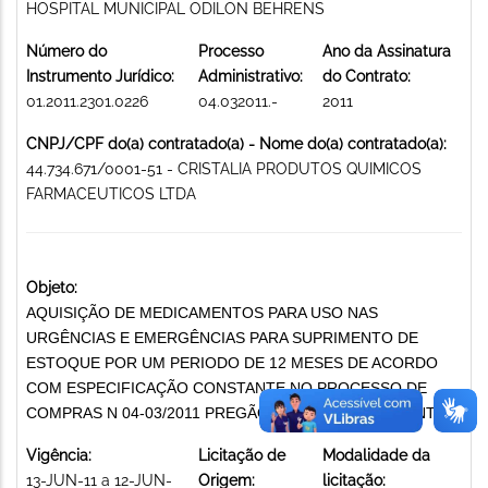
HOSPITAL MUNICIPAL ODILON BEHRENS
Número do
Processo
Ano da Assinatura
Instrumento Jurídico:
Administrativo:
do Contrato:
01.2011.2301.0226
04.032011.-
2011
CNPJ/CPF do(a) contratado(a) - Nome do(a) contratado(a):
44.734.671/0001-51 - CRISTALIA PRODUTOS QUIMICOS
FARMACEUTICOS LTDA
Objeto:
AQUISIÇÃO DE MEDICAMENTOS PARA USO NAS
URGÊNCIAS E EMERGÊNCIAS PARA SUPRIMENTO DE
ESTOQUE POR UM PERIODO DE 12 MESES DE ACORDO
COM ESPECIFICAÇÃO CONSTANTE NO PROCESSO DE
COMPRAS N 04-03/2011 PREGÃO 49/2011 MEDICAMENTOS
Vigência:
Licitação de
Modalidade da
13-JUN-11 a 12-JUN-
Origem:
licitação: