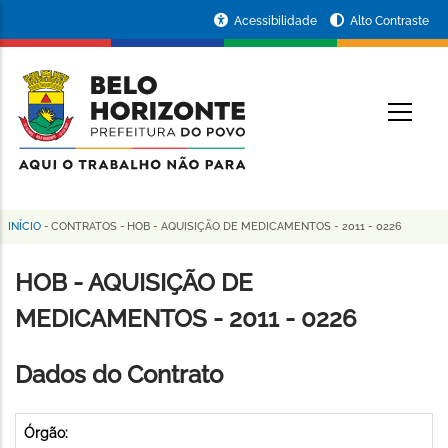
Pular
Portal
Acessibilidade
Alto Contraste
para
da
o
conteúdo
Prefeitura
O
principal
de
Belo
Horizonte
INÍCIO
-
CONTRATOS
-
HOB - AQUISIÇÃO DE MEDICAMENTOS - 2011 - 0226
Trilha
de
HOB - AQUISIÇÃO DE
navegação
MEDICAMENTOS - 2011 - 0226
Dados do Contrato
Órgão: