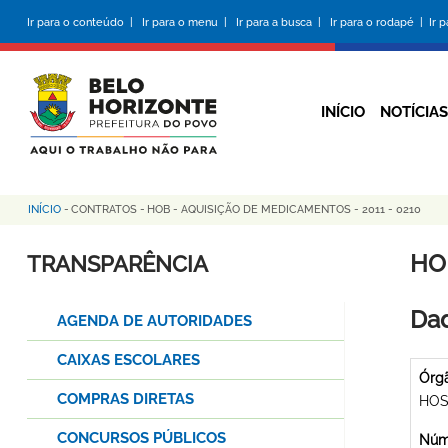
Pular
Ir para o conteúdo |
Ir para o menu |
Ir para a busca |
Ir para o rodapé |
Ir 
para
o
conteúdo
principal
INÍCIO
NOTÍCIAS
INÍCIO
-
CONTRATOS
-
HOB - AQUISIÇÃO DE MEDICAMENTOS - 2011 - 0210
Trilha
de
HO
TRANSPARÊNCIA
navegação
Dad
AGENDA DE AUTORIDADES
CAIXAS ESCOLARES
Órg
COMPRAS DIRETAS
HOS
CONCURSOS PÚBLICOS
Núme