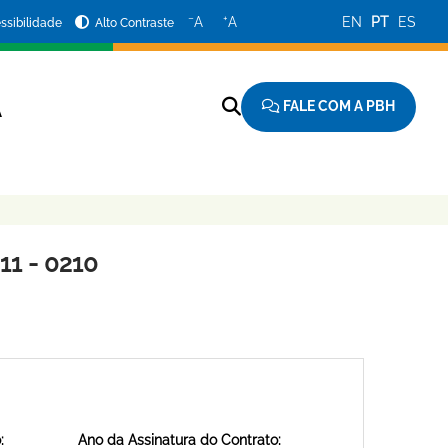
−
+
A
A
EN
PT
ES
ssibilidade
Alto Contraste
FALE COM A PBH
A
1 - 0210
:
Ano da Assinatura do Contrato: