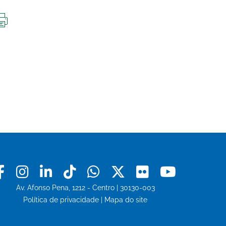
IMPRIMIR
ESTA
PÁGINA
Facebook
Instagram
Linkedin
Tiktok
Whatsapp
X
Flickr
Youtu
Av. Afonso Pena, 1212 - Centro | 30130-003
Política de privacidade
|
Mapa do site