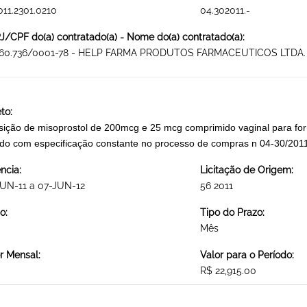
011.2301.0210
04.302011.-
/CPF do(a) contratado(a) - Nome do(a) contratado(a):
460.736/0001-78 - HELP FARMA PRODUTOS FARMACEUTICOS LTDA.
to:
sição de misoprostol de 200mcg e 25 mcg comprimido vaginal para fo
do com especificação constante no processo de compras n 04-30/
ncia:
Licitação de Origem:
UN-11 a 07-JUN-12
56 2011
o:
Tipo do Prazo:
Mês
r Mensal:
Valor para o Período:
R$ 22,915.00