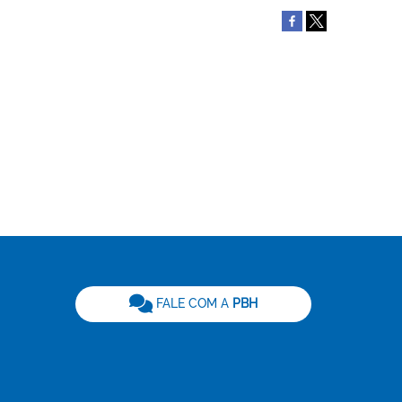
be
FALE COM A
PBH