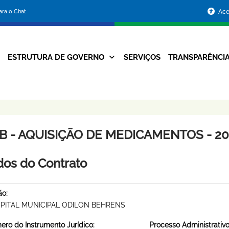
Portal
para o Chat
Ace
da
Prefeitura
ESTRUTURA DE GOVERNO
SERVIÇOS
TRANSPARÊNCI
Navegação
de
Principal
Belo
Horizonte
B - AQUISIÇÃO DE MEDICAMENTOS - 201
os do Contrato
ão:
PITAL MUNICIPAL ODILON BEHRENS
ro do Instrumento Jurídico:
Processo Administrativo