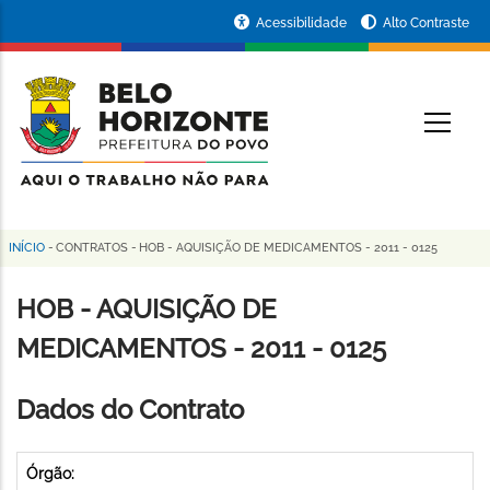
Pular
Portal
Acessibilidade
Alto Contraste
para
da
o
conteúdo
Prefeitura
O
principal
de
Belo
Horizonte
INÍCIO
-
CONTRATOS
-
HOB - AQUISIÇÃO DE MEDICAMENTOS - 2011 - 0125
Trilha
de
HOB - AQUISIÇÃO DE
navegação
MEDICAMENTOS - 2011 - 0125
Dados do Contrato
Órgão: