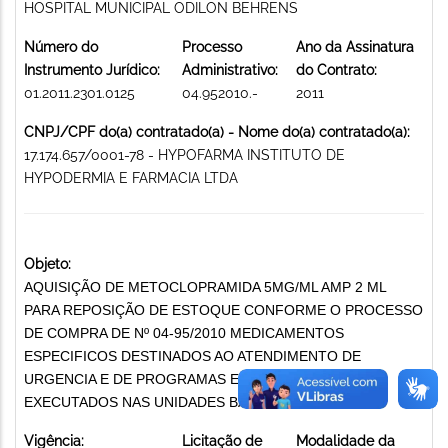
HOSPITAL MUNICIPAL ODILON BEHRENS
Número do
Processo
Ano da Assinatura
Instrumento Jurídico:
Administrativo:
do Contrato:
01.2011.2301.0125
04.952010.-
2011
CNPJ/CPF do(a) contratado(a) - Nome do(a) contratado(a):
17.174.657/0001-78 - HYPOFARMA INSTITUTO DE
HYPODERMIA E FARMACIA LTDA
Objeto:
AQUISIÇÃO DE METOCLOPRAMIDA 5MG/ML AMP 2 ML
PARA REPOSIÇÃO DE ESTOQUE CONFORME O PROCESSO
DE COMPRA DE Nº 04-95/2010 MEDICAMENTOS
ESPECIFICOS DESTINADOS AO ATENDIMENTO DE
URGENCIA E DE PROGRAMAS E ACOES DE SAUDE
EXECUTADOS NAS UNIDADES BASICAS
Vigência:
Licitação de
Modalidade da