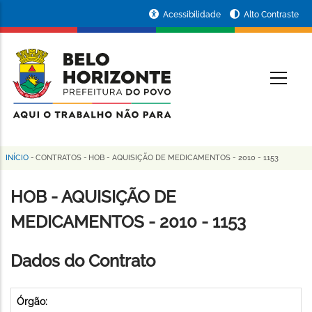
Pular
Portal
Acessibilidade
Alto Contraste
para
da
o
conteúdo
Prefeitura
O
principal
de
Belo
Horizonte
INÍCIO
-
CONTRATOS
-
HOB - AQUISIÇÃO DE MEDICAMENTOS - 2010 - 1153
Trilha
de
HOB - AQUISIÇÃO DE
navegação
MEDICAMENTOS - 2010 - 1153
Dados do Contrato
Órgão: