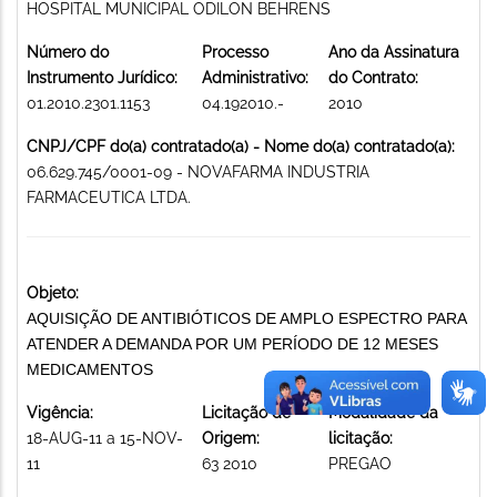
HOSPITAL MUNICIPAL ODILON BEHRENS
Número do
Processo
Ano da Assinatura
Instrumento Jurídico:
Administrativo:
do Contrato:
01.2010.2301.1153
04.192010.-
2010
CNPJ/CPF do(a) contratado(a) - Nome do(a) contratado(a):
06.629.745/0001-09 - NOVAFARMA INDUSTRIA
FARMACEUTICA LTDA.
Objeto:
AQUISIÇÃO DE ANTIBIÓTICOS DE AMPLO ESPECTRO PARA
ATENDER A DEMANDA POR UM PERÍODO DE 12 MESES
MEDICAMENTOS
Vigência:
Licitação de
Modalidade da
18-AUG-11 a 15-NOV-
Origem:
licitação:
11
63 2010
PREGAO