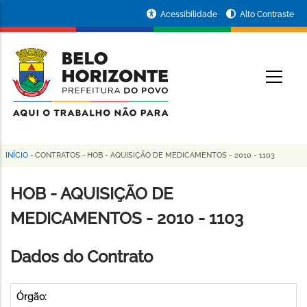
Pular
Portal
Acessibilidade
Alto Contraste
para
da
o
conteúdo
Prefeitura
O
principal
de
Belo
Horizonte
INÍCIO
-
CONTRATOS
-
HOB - AQUISIÇÃO DE MEDICAMENTOS - 2010 - 1103
Trilha
de
HOB - AQUISIÇÃO DE
navegação
MEDICAMENTOS - 2010 - 1103
Dados do Contrato
Órgão: