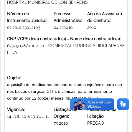
HOSPITAL MUNICIPAL ODILON BEHRENS
Número do
Processo
Ano da Assinatura
Instrumento Jurídico:
Administrativo:
do Contrato:
01.2010.2301.1103
04.222010.-
2010
CNPJ/CPF do(a) contratado(a) - Nome do(a) contratado(a):
67.729.178/0002-20 - COMERCIAL CIRURGICA RIOCLARENSE
LTDA
Objeto:
aquisição de medicamentos padronizados injetáveis para uso
nos blocos cirúrgico, CTI´s e clínicas, para fornecimento
contínuo por 12 (doze) meses. MEDICAMENTOS
Vigência:
Licitação de
Modalidade da
14-JUL-10 a 13-JUL-11
Origem:
licitação:
73 2010
PREGAO