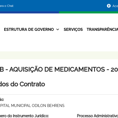
Portal
para o Chat
Ace
da
Prefeitura
ESTRUTURA DE GOVERNO
SERVIÇOS
TRANSPARÊNCI
Navegação
de
Principal
Belo
Horizonte
B - AQUISIÇÃO DE MEDICAMENTOS - 201
os do Contrato
ão:
PITAL MUNICIPAL ODILON BEHRENS
ro do Instrumento Jurídico:
Processo Administrativo