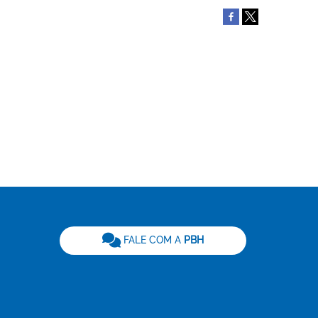
be
FALE COM A
PBH