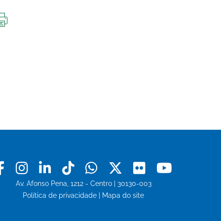
IMPRIMIR
ESTA
PÁGINA
Facebook
Instagram
Linkedin
Tiktok
Whatsapp
X
Flickr
Youtu
Av. Afonso Pena, 1212 - Centro | 30130-003
Política de privacidade
|
Mapa do site