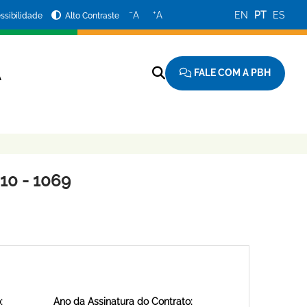
−
+
A
A
EN
PT
ES
ssibilidade
Alto Contraste
FALE COM A PBH
A
0 - 1069
:
Ano da Assinatura do Contrato: