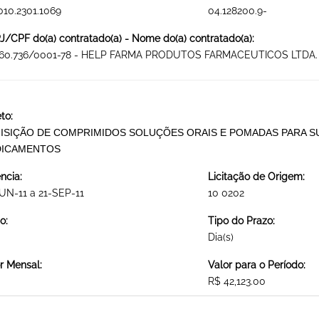
010.2301.1069
04.128200.9-
/CPF do(a) contratado(a) - Nome do(a) contratado(a):
460.736/0001-78 - HELP FARMA PRODUTOS FARMACEUTICOS LTDA.
to:
ISIÇÃO DE COMPRIMIDOS SOLUÇÕES ORAIS E POMADAS PARA S
ICAMENTOS
ncia:
Licitação de Origem:
UN-11 a 21-SEP-11
10 0202
o:
Tipo do Prazo:
Dia(s)
r Mensal:
Valor para o Período:
R$ 42,123.00