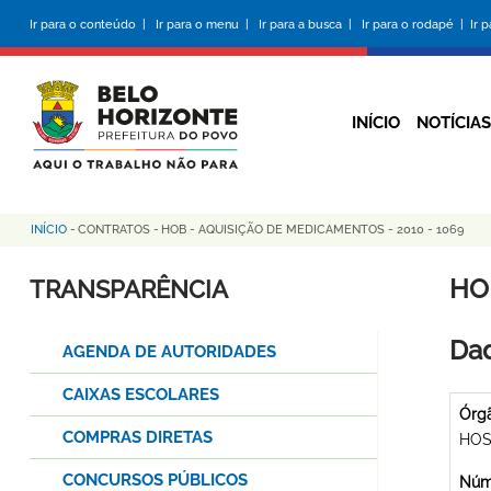
Pular
Ir para o conteúdo |
Ir para o menu |
Ir para a busca |
Ir para o rodapé |
Ir 
para
o
conteúdo
principal
INÍCIO
NOTÍCIAS
INÍCIO
-
CONTRATOS
-
HOB - AQUISIÇÃO DE MEDICAMENTOS - 2010 - 1069
Trilha
de
HO
TRANSPARÊNCIA
navegação
Dad
AGENDA DE AUTORIDADES
CAIXAS ESCOLARES
Órg
COMPRAS DIRETAS
HOS
CONCURSOS PÚBLICOS
Núme