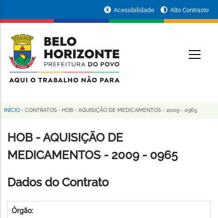
Pular
Portal
Acessibilidade
Alto Contraste
para
da
o
conteúdo
Prefeitura
O
principal
de
Belo
Horizonte
INÍCIO
-
CONTRATOS
-
HOB - AQUISIÇÃO DE MEDICAMENTOS - 2009 - 0965
Trilha
de
HOB - AQUISIÇÃO DE
navegação
MEDICAMENTOS - 2009 - 0965
Dados do Contrato
Órgão: