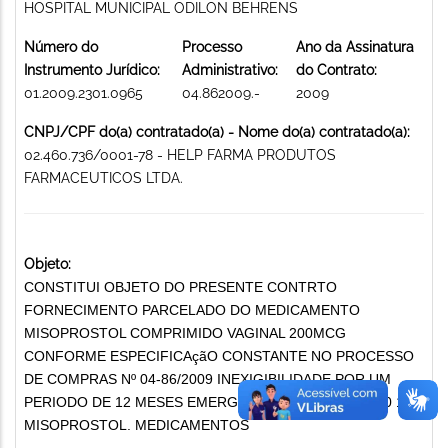
HOSPITAL MUNICIPAL ODILON BEHRENS
Número do
Processo
Ano da Assinatura
Instrumento Jurídico:
Administrativo:
do Contrato:
01.2009.2301.0965
04.862009.-
2009
CNPJ/CPF do(a) contratado(a) - Nome do(a) contratado(a):
02.460.736/0001-78 - HELP FARMA PRODUTOS
FARMACEUTICOS LTDA.
Objeto:
CONSTITUI OBJETO DO PRESENTE CONTRTO
FORNECIMENTO PARCELADO DO MEDICAMENTO
MISOPROSTOL COMPRIMIDO VAGINAL 200MCG
CONFORME ESPECIFICAçãO CONSTANTE NO PROCESSO
DE COMPRAS Nº 04-86/2009 INEXIGIBILIDADE POR UM
PERIODO DE 12 MESES EMERGENCIAL ITEM GANHO 0 1
MISOPROSTOL. MEDICAMENTOS