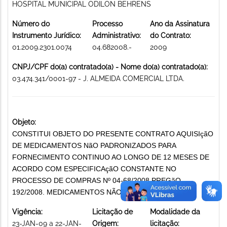
HOSPITAL MUNICIPAL ODILON BEHRENS
Número do
Processo
Ano da Assinatura
Instrumento Jurídico:
Administrativo:
do Contrato:
01.2009.2301.0074
04.682008.-
2009
CNPJ/CPF do(a) contratado(a) - Nome do(a) contratado(a):
03.474.341/0001-97 - J. ALMEIDA COMERCIAL LTDA.
Objeto:
CONSTITUI OBJETO DO PRESENTE CONTRATO AQUISIçãO
DE MEDICAMENTOS NãO PADRONIZADOS PARA
FORNECIMENTO CONTINUO AO LONGO DE 12 MESES DE
ACORDO COM ESPECIFICAçãO CONSTANTE NO
PROCESSO DE COMPRAS Nº 04-68/2008 PREGãO
192/2008. MEDICAMENTOS NÃO PADRONIZADOS
Vigência:
Licitação de
Modalidade da
23-JAN-09 a 22-JAN-
Origem:
licitação: