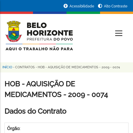
Pular
Portal
Acessibilidade
Alto Contraste
para
da
o
conteúdo
Prefeitura
O
principal
de
Belo
Horizonte
INÍCIO
-
CONTRATOS
-
HOB - AQUISIÇÃO DE MEDICAMENTOS - 2009 - 0074
Trilha
de
HOB - AQUISIÇÃO DE
navegação
MEDICAMENTOS - 2009 - 0074
Dados do Contrato
Órgão: