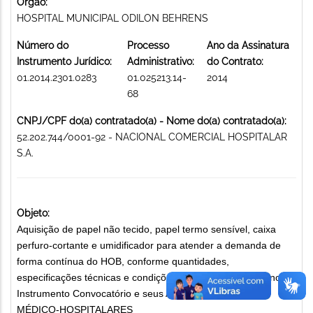
Órgão:
HOSPITAL MUNICIPAL ODILON BEHRENS
Número do
Processo
Ano da Assinatura
Instrumento Jurídico:
Administrativo:
do Contrato:
01.2014.2301.0283
01.025213.14-
2014
68
CNPJ/CPF do(a) contratado(a) - Nome do(a) contratado(a):
52.202.744/0001-92 - NACIONAL COMERCIAL HOSPITALAR
S.A.
Objeto:
Aquisição de papel não tecido, papel termo sensível, caixa
perfuro-cortante e umidificador para atender a demanda de
forma contínua do HOB, conforme quantidades,
especificações técnicas e condições comerciais contidas no
Instrumento Convocatório e seus Anexos. MATERIAIS
MÉDICO-HOSPITALARES