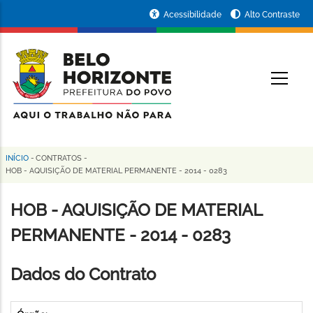
Pular
Portal
Acessibilidade
Alto Contraste
para
da
o
conteúdo
Prefeitura
O
principal
de
Belo
Horizonte
INÍCIO
-
CONTRATOS
-
Trilha
HOB - AQUISIÇÃO DE MATERIAL PERMANENTE - 2014 - 0283
de
HOB - AQUISIÇÃO DE MATERIAL
navegação
PERMANENTE - 2014 - 0283
Dados do Contrato