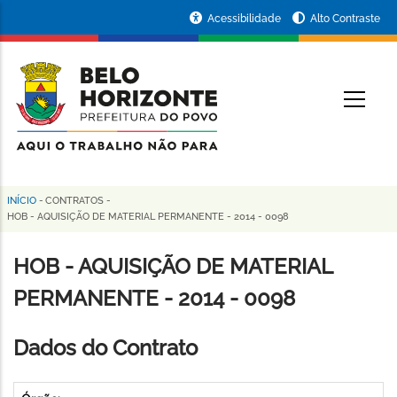
Pular
Portal
Acessibilidade
Alto Contraste
para
da
o
conteúdo
Prefeitura
O
principal
de
Belo
Horizonte
INÍCIO
-
CONTRATOS
-
Trilha
HOB - AQUISIÇÃO DE MATERIAL PERMANENTE - 2014 - 0098
de
HOB - AQUISIÇÃO DE MATERIAL
navegação
PERMANENTE - 2014 - 0098
Dados do Contrato