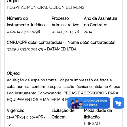
Órgão:
HOSPITAL MUNICIPAL ODILON BEHRENS
Número do
Processo
Ano da Assinatura
Instrumento Jurídico:
Administrativo:
do Contrato:
01.2014.2301.0098
01.141301.13-78
2014
CNPJ/CPF do(a) contratado(a) - Nome do(a) contratado(a):
38.658.399/0001-75 - DATAMED LTDA.
Objeto:
Aquisição de espelho frontal, kit para impressão de fotos e
cuba acrílica, conforme especificação técnica contida no Anexo
I do Instrumento Convocatório. PEÇAS E ACESSÓRIOS PARA
EQUIPAMENTOS E MATERIAIS PERMANENTES
Vigência:
Licitação de
Modalidade da
11-APR-14 a 10-APR-
Origem:
licitação:
15
PREGAO