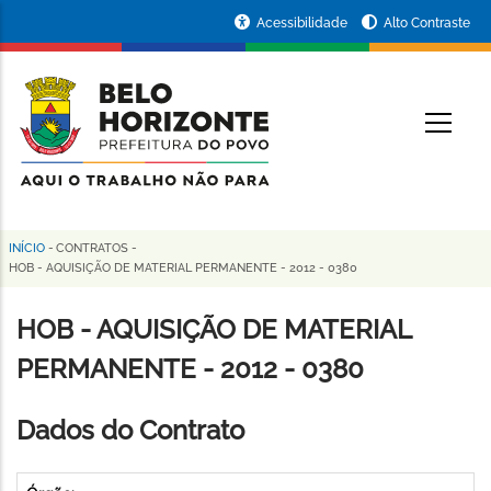
Pular
Portal
Acessibilidade
Alto Contraste
para
da
o
conteúdo
Prefeitura
O
principal
de
Belo
Horizonte
INÍCIO
-
CONTRATOS
-
Trilha
HOB - AQUISIÇÃO DE MATERIAL PERMANENTE - 2012 - 0380
de
HOB - AQUISIÇÃO DE MATERIAL
navegação
PERMANENTE - 2012 - 0380
Dados do Contrato