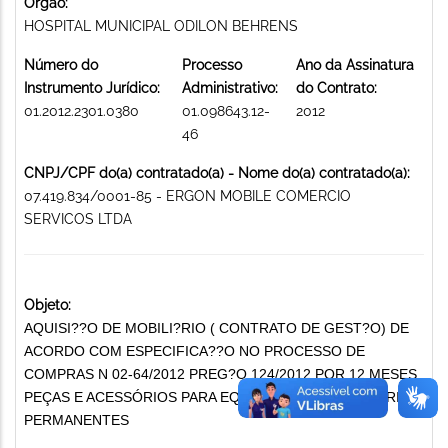
Órgão:
HOSPITAL MUNICIPAL ODILON BEHRENS
Número do
Processo
Ano da Assinatura
Instrumento Jurídico:
Administrativo:
do Contrato:
01.2012.2301.0380
01.098643.12-
2012
46
CNPJ/CPF do(a) contratado(a) - Nome do(a) contratado(a):
07.419.834/0001-85 - ERGON MOBILE COMERCIO
SERVICOS LTDA
Objeto:
AQUISI??O DE MOBILI?RIO ( CONTRATO DE GEST?O) DE
ACORDO COM ESPECIFICA??O NO PROCESSO DE
COMPRAS N 02-64/2012 PREG?O 124/2012 POR 12 MESES
PEÇAS E ACESSÓRIOS PARA EQUIPAMENTOS E MATERIAIS
PERMANENTES