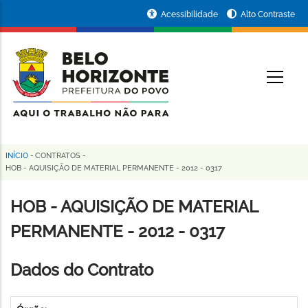
Pular
Portal
Acessibilidade
Alto Contraste
para
da
o
conteúdo
Prefeitura
O
principal
de
Belo
Horizonte
INÍCIO
-
CONTRATOS
-
Trilha
HOB - AQUISIÇÃO DE MATERIAL PERMANENTE - 2012 - 0317
de
HOB - AQUISIÇÃO DE MATERIAL
navegação
PERMANENTE - 2012 - 0317
Dados do Contrato