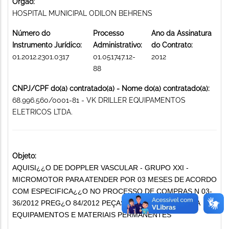
Órgão:
HOSPITAL MUNICIPAL ODILON BEHRENS
Número do
Processo
Ano da Assinatura
Instrumento Jurídico:
Administrativo:
do Contrato:
01.2012.2301.0317
01.051747.12-
2012
88
CNPJ/CPF do(a) contratado(a) - Nome do(a) contratado(a):
68.996.560/0001-81 - VK DRILLER EQUIPAMENTOS
ELETRICOS LTDA.
Objeto:
AQUISI¿¿O DE DOPPLER VASCULAR - GRUPO XXI -
MICROMOTOR PARA ATENDER POR 03 MESES DE ACORDO
COM ESPECIFICA¿¿O NO PROCESSO DE COMPRAS N 03-
36/2012 PREG¿O 84/2012 PEÇAS E ACESSÓRIOS PARA
EQUIPAMENTOS E MATERIAIS PERMANENTES