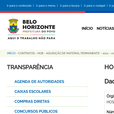
Pular
Ir para o conteúdo |
Ir para o menu |
Ir para a busca |
Ir para o rodapé |
Ir 
para
o
conteúdo
principal
INÍCIO
NOTÍCIAS
INÍCIO
-
CONTRATOS
-
HOB - AQUISIÇÃO DE MATERIAL PERMANENTE - 2011 - 0
Trilha
de
HO
TRANSPARÊNCIA
navegação
Dad
AGENDA DE AUTORIDADES
CAIXAS ESCOLARES
Órg
COMPRAS DIRETAS
HOS
CONCURSOS PÚBLICOS
Núme