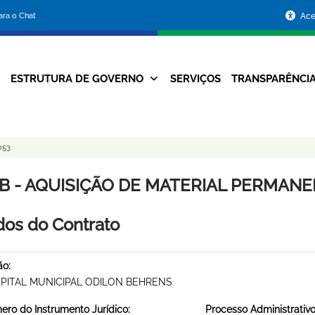
Portal
para o Chat
Ace
da
Prefeitura
ESTRUTURA DE GOVERNO
SERVIÇOS
TRANSPARÊNCI
Navegação
de
Principal
Belo
053
Horizonte
B - AQUISIÇÃO DE MATERIAL PERMANENT
os do Contrato
ão:
PITAL MUNICIPAL ODILON BEHRENS
ro do Instrumento Jurídico:
Processo Administrativo