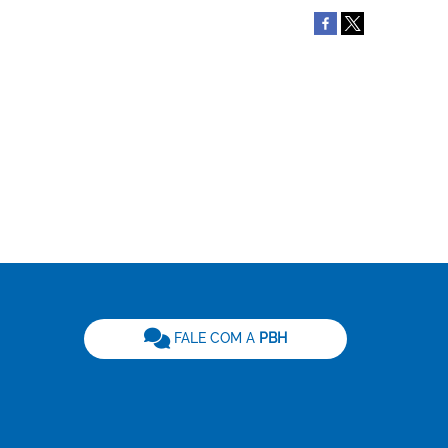
be
FALE COM A
PBH