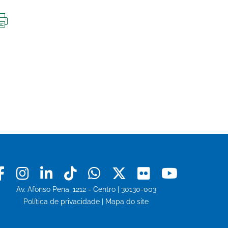
IMPRIMIR
ESTA
PÁGINA
Facebook
Instagram
Linkedin
Tiktok
Whatsapp
X
Flickr
Youtu
Av. Afonso Pena, 1212 - Centro | 30130-003
Política de privacidade
|
Mapa do site