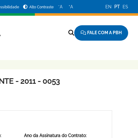
−
+
A
A
EN
PT
ES
ssibilidade
Alto Contraste
FALE COM A PBH
A
E - 2011 - 0053
:
Ano da Assinatura do Contrato: