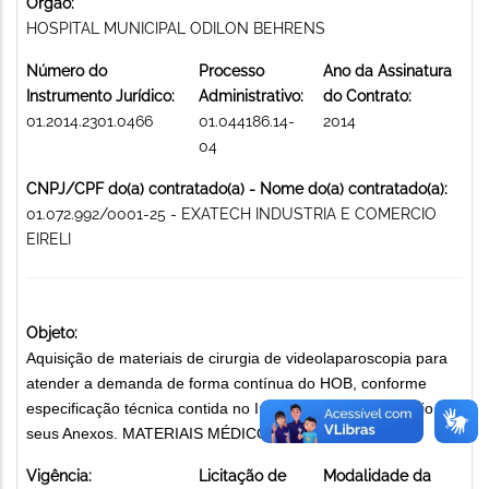
Órgão:
HOSPITAL MUNICIPAL ODILON BEHRENS
Número do
Processo
Ano da Assinatura
Instrumento Jurídico:
Administrativo:
do Contrato:
01.2014.2301.0466
01.044186.14-
2014
04
CNPJ/CPF do(a) contratado(a) - Nome do(a) contratado(a):
01.072.992/0001-25 - EXATECH INDUSTRIA E COMERCIO
EIRELI
Objeto:
Aquisição de materiais de cirurgia de videolaparoscopia para
atender a demanda de forma contínua do HOB, conforme
especificação técnica contida no Instrumento Convocatório e
seus Anexos. MATERIAIS MÉDICO-HOSPITALARES
Vigência:
Licitação de
Modalidade da