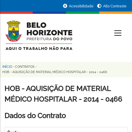
Pular
Portal
Acessibilidade
Alto Contraste
para
da
o
conteúdo
Prefeitura
O
principal
de
Belo
Horizonte
INÍCIO
-
CONTRATOS
-
Trilha
HOB - AQUISIÇÃO DE MATERIAL MÉDICO HOSPITALAR - 2014 - 0466
de
HOB - AQUISIÇÃO DE MATERIAL
navegação
MÉDICO HOSPITALAR - 2014 - 0466
Dados do Contrato