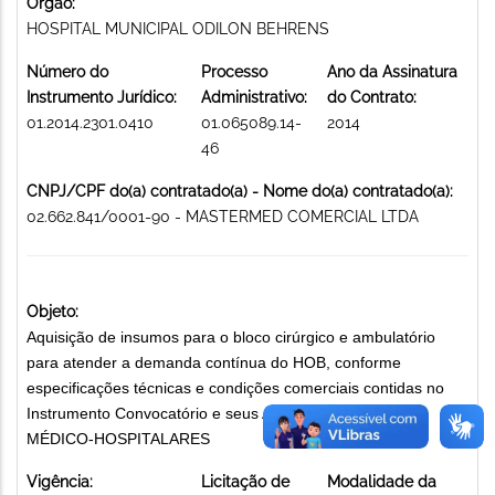
Órgão:
HOSPITAL MUNICIPAL ODILON BEHRENS
Número do
Processo
Ano da Assinatura
Instrumento Jurídico:
Administrativo:
do Contrato:
01.2014.2301.0410
01.065089.14-
2014
46
CNPJ/CPF do(a) contratado(a) - Nome do(a) contratado(a):
02.662.841/0001-90 - MASTERMED COMERCIAL LTDA
Objeto:
Aquisição de insumos para o bloco cirúrgico e ambulatório
para atender a demanda contínua do HOB, conforme
especificações técnicas e condições comerciais contidas no
Instrumento Convocatório e seus Anexos. MATERIAIS
MÉDICO-HOSPITALARES
Vigência:
Licitação de
Modalidade da