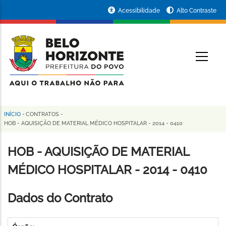
Pular
Portal
Acessibilidade
Alto Contraste
para
da
o
conteúdo
Prefeitura
O
principal
de
Belo
Horizonte
INÍCIO
-
CONTRATOS
-
Trilha
HOB - AQUISIÇÃO DE MATERIAL MÉDICO HOSPITALAR - 2014 - 0410
de
HOB - AQUISIÇÃO DE MATERIAL
navegação
MÉDICO HOSPITALAR - 2014 - 0410
Dados do Contrato