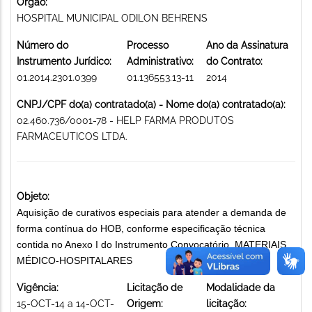
Órgão:
HOSPITAL MUNICIPAL ODILON BEHRENS
Número do
Processo
Ano da Assinatura
Instrumento Jurídico:
Administrativo:
do Contrato:
01.2014.2301.0399
01.136553.13-11
2014
CNPJ/CPF do(a) contratado(a) - Nome do(a) contratado(a):
02.460.736/0001-78 - HELP FARMA PRODUTOS
FARMACEUTICOS LTDA.
Objeto:
Aquisição de curativos especiais para atender a demanda de
forma contínua do HOB, conforme especificação técnica
contida no Anexo I do Instrumento Convocatório. MATERIAIS
MÉDICO-HOSPITALARES
Vigência:
Licitação de
Modalidade da
15-OCT-14 a 14-OCT-
Origem:
licitação: