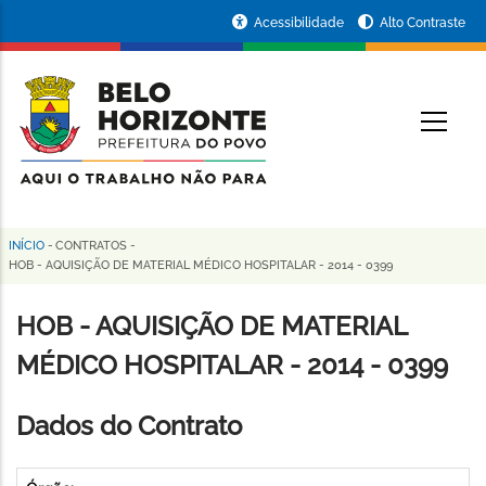
Pular
Portal
Acessibilidade
Alto Contraste
para
da
o
conteúdo
Prefeitura
O
principal
de
Belo
Horizonte
INÍCIO
-
CONTRATOS
-
Trilha
HOB - AQUISIÇÃO DE MATERIAL MÉDICO HOSPITALAR - 2014 - 0399
de
HOB - AQUISIÇÃO DE MATERIAL
navegação
MÉDICO HOSPITALAR - 2014 - 0399
Dados do Contrato