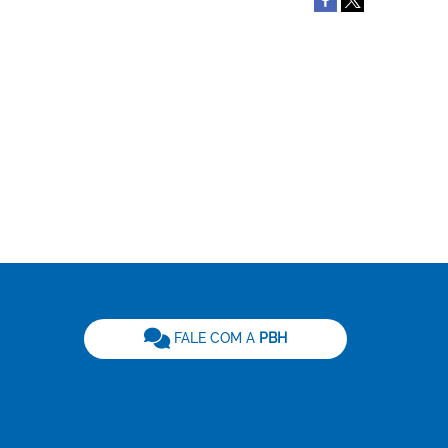
be
FALE COM A
PBH