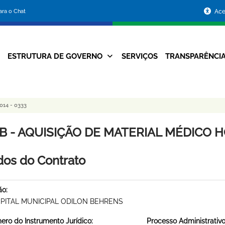
Portal
para o Chat
Ace
da
Prefeitura
ESTRUTURA DE GOVERNO
SERVIÇOS
TRANSPARÊNCI
Navegação
de
Principal
Belo
14 - 0333
Horizonte
B - AQUISIÇÃO DE MATERIAL MÉDICO HO
os do Contrato
ão:
PITAL MUNICIPAL ODILON BEHRENS
ro do Instrumento Jurídico:
Processo Administrativo