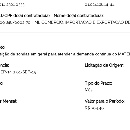
014.2301.0333
01.024166.14-44
/CPF do(a) contratado(a) - Nome do(a) contratado(a):
909.848/0002-70 - ML COMERCIO, IMPORTACAO E EXPORTACAO DE
to:
isição de sondas em geral para atender a demanda contínua do M
ncia:
Licitação de Origem:
EP-14 a 01-SEP-15
o:
Tipo do Prazo:
Mês
r Mensal:
Valor para o Período:
R$ 704.40