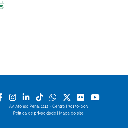
IMPRIMIR
ESTA
PÁGINA
Facebook
Instagram
Linkedin
Tiktok
Whatsapp
X
Flickr
Youtu
Av. Afonso Pena, 1212 - Centro | 30130-003
Política de privacidade
|
Mapa do site