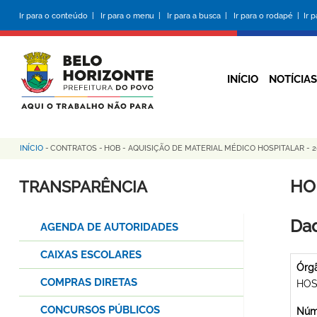
Pular
Ir para o conteúdo |
Ir para o menu |
Ir para a busca |
Ir para o rodapé |
Ir 
para
o
conteúdo
principal
INÍCIO
NOTÍCIAS
INÍCIO
-
CONTRATOS
-
HOB - AQUISIÇÃO DE MATERIAL MÉDICO HOSPITALAR - 20
Trilha
de
HO
TRANSPARÊNCIA
navegação
Dad
AGENDA DE AUTORIDADES
CAIXAS ESCOLARES
Órg
COMPRAS DIRETAS
HOS
CONCURSOS PÚBLICOS
Núme