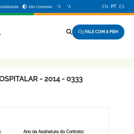
−
+
A
A
EN
PT
ES
ssibilidade
Alto Contraste
FALE COM A PBH
A
SPITALAR - 2014 - 0333
:
Ano da Assinatura do Contrato: