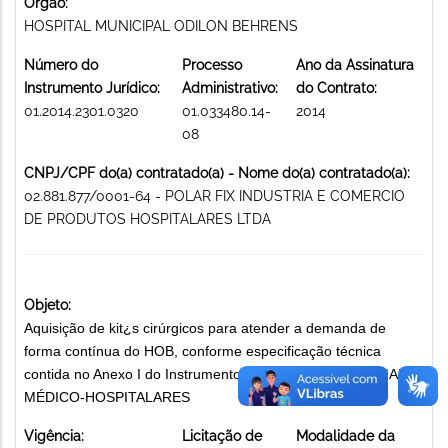
Órgão:
HOSPITAL MUNICIPAL ODILON BEHRENS
Número do
Processo
Ano da Assinatura
Instrumento Jurídico:
Administrativo:
do Contrato:
01.2014.2301.0320
01.033480.14-
2014
08
CNPJ/CPF do(a) contratado(a) - Nome do(a) contratado(a):
02.881.877/0001-64 - POLAR FIX INDUSTRIA E COMERCIO
DE PRODUTOS HOSPITALARES LTDA
Objeto:
Aquisição de kit¿s cirúrgicos para atender a demanda de
forma contínua do HOB, conforme especificação técnica
contida no Anexo I do Instrumento Convocatório. MATERIAIS
MÉDICO-HOSPITALARES
Vigência:
Licitação de
Modalidade da