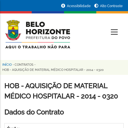
Pular
Portal
Acessibilidade
Alto Contraste
para
da
o
conteúdo
Prefeitura
O
principal
de
Belo
Horizonte
INÍCIO
-
CONTRATOS
-
Trilha
HOB - AQUISIÇÃO DE MATERIAL MÉDICO HOSPITALAR - 2014 - 0320
de
HOB - AQUISIÇÃO DE MATERIAL
navegação
MÉDICO HOSPITALAR - 2014 - 0320
Dados do Contrato