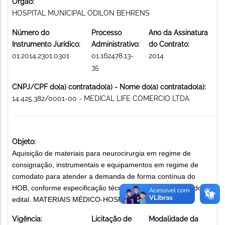
Órgão:
HOSPITAL MUNICIPAL ODILON BEHRENS
Número do
Processo
Ano da Assinatura
Instrumento Jurídico:
Administrativo:
do Contrato:
01.2014.2301.0301
01.162478.13-
2014
35
CNPJ/CPF do(a) contratado(a) - Nome do(a) contratado(a):
14.425.382/0001-00 - MEDICAL LIFE COMERCIO LTDA
Objeto:
Aquisição de materiais para neurocirurgia em regime de
consignação, instrumentais e equipamentos em regime de
comodato para atender a demanda de forma contínua do
HOB, conforme especificação técnica contida no Anexo I do
edital. MATERIAIS MÉDICO-HOSPITALARES
Vigência:
Licitação de
Modalidade da