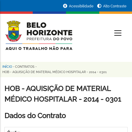
Pular
Portal
Acessibilidade
Alto Contraste
para
da
o
conteúdo
Prefeitura
O
principal
de
Belo
Horizonte
INÍCIO
-
CONTRATOS
-
Trilha
HOB - AQUISIÇÃO DE MATERIAL MÉDICO HOSPITALAR - 2014 - 0301
de
HOB - AQUISIÇÃO DE MATERIAL
navegação
MÉDICO HOSPITALAR - 2014 - 0301
Dados do Contrato