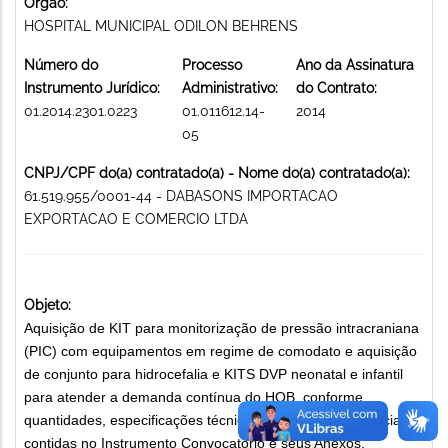
Órgão:
HOSPITAL MUNICIPAL ODILON BEHRENS
Número do
Processo
Ano da Assinatura
Instrumento Jurídico:
Administrativo:
do Contrato:
01.2014.2301.0223
01.011612.14-
2014
05
CNPJ/CPF do(a) contratado(a) - Nome do(a) contratado(a):
61.519.955/0001-44 - DABASONS IMPORTACAO
EXPORTACAO E COMERCIO LTDA
Objeto:
Aquisição de KIT para monitorização de pressão intracraniana
(PIC) com equipamentos em regime de comodato e aquisição
de conjunto para hidrocefalia e KITS DVP neonatal e infantil
para atender a demanda contínua do HOB, conforme
quantidades, especificações técnicas e condições comerciais
contidas no Instrumento Convocatório e seus Anexos.