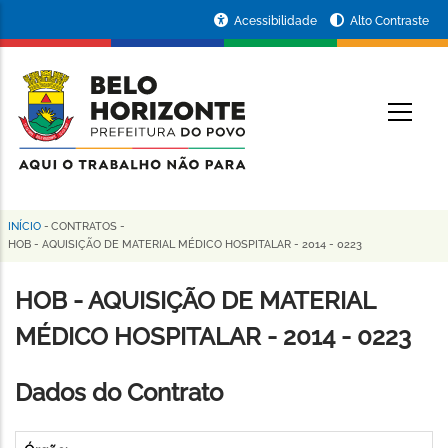
Pular
Portal
Acessibilidade
Alto Contraste
para
da
o
conteúdo
Prefeitura
O
principal
de
Belo
Horizonte
INÍCIO
-
CONTRATOS
-
Trilha
HOB - AQUISIÇÃO DE MATERIAL MÉDICO HOSPITALAR - 2014 - 0223
de
HOB - AQUISIÇÃO DE MATERIAL
navegação
MÉDICO HOSPITALAR - 2014 - 0223
Dados do Contrato