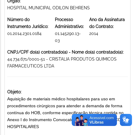
Órgão:
HOSPITAL MUNICIPAL ODILON BEHRENS
Número do
Processo
Ano da Assinatura
Instrumento Jurídico:
Administrativo:
do Contrato:
01.2014.2301.0184
01.145290.13-
2014
03
CNPJ/CPF do(a) contratado(a) - Nome do(a) contratado(a):
44.734.671/0001-51 - CRISTALIA PRODUTOS QUIMICOS
FARMACEUTICOS LTDA
Objeto:
Aquisição de materiais médico hospitalares para uso em
procedimentos cirúrgicos para atender a demanda de forma
contínua do HOB, conforme especificação técnica contida no
Anexo I do Instrumento Convocatório. MATERIAIS MÉDICO-
HOSPITALARES