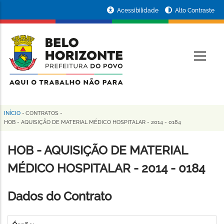
Pular
Portal
Acessibilidade
Alto Contraste
para
da
o
conteúdo
Prefeitura
O
principal
de
Belo
Horizonte
INÍCIO
-
CONTRATOS
-
Trilha
HOB - AQUISIÇÃO DE MATERIAL MÉDICO HOSPITALAR - 2014 - 0184
de
HOB - AQUISIÇÃO DE MATERIAL
navegação
MÉDICO HOSPITALAR - 2014 - 0184
Dados do Contrato